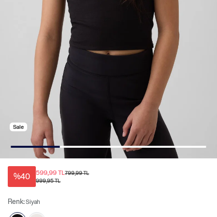
Sale
599,99 TL
799,99 TL
%40
999,95 TL
Renk:
Siyah