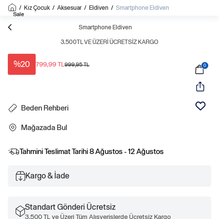
/
Kız Çocuk
/
Aksesuar
/
Eldiven
/
Smartphone Eldiven
Sale
Smartphone Eldiven
3.500TL VE ÜZERI ÜCRETSIZ KARGO
%20
799,99 TL
999,95 TL
0
Beden Rehberi
Mağazada Bul
Tahmini Teslimat Tarihi
8 Ağustos - 12 Ağustos
Kargo & İade
Standart Gönderi Ücretsiz
3.500 TL ve Üzeri Tüm Alışverişlerde Ücretsiz Kargo