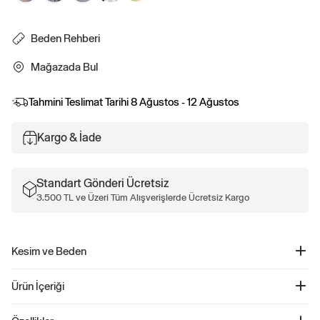
Beden Rehberi
Mağazada Bul
Tahmini Teslimat Tarihi
8 Ağustos - 12 Ağustos
Kargo & İade
Standart Gönderi Ücretsiz
3.500 TL ve Üzeri Tüm Alışverişlerde Ücretsiz Kargo
Kesim ve Beden
Kolay giyilebilir.
Ürün İçeriği
Rahat kesim
Daha fazla uyum ve beden bilgisi için Beden Kılavuzumuza göz atın.
Standard Oxford Gömlek - 488512