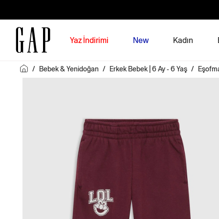
Yaz İndirimi
New
Kadın
/
Bebek & Yenidoğan
/
Erkek Bebek | 6 Ay - 6 Yaş
/
Eşofma