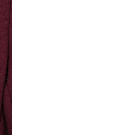
Makinede yıkanabilir.
bebeğinizin konforu ve şıklığı için ideal bir seçim. Yumuşacık
İthal edilmiştir.
kumaşı, gün boyu rahatlık sağlar, elastik bel bandı ise
mükemmel uyum ve kolay giydirme sunar. Yan dikişlerdeki
cepler küçük eşyalar için pratik bir alan oluştururken,
paçalardaki ribanalı manşetler modern bir dokunuş katar.
Sevimli Susam Sokağı karakterleri ile bezenmiş tasarımı, hem
eğlenceli hem de dikkat çekici bir görünüm sağlar. Hem
konforlu hem de tarz sahibi bu eşofman altı, bebeğinizin
gardırobuna neşe katacak!