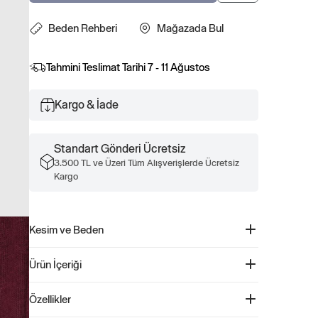
Beden Rehberi
Mağazada Bul
Tahmini Teslimat Tarihi
7 - 11 Ağustos
Kargo & İade
Standart Gönderi Ücretsiz
3.500 TL ve Üzeri Tüm Alışverişlerde Ücretsiz
Kargo
Kesim ve Beden
Kolay giyilebilir. Rahat kesim Daha fazla uyum ve beden
Ürün İçeriği
bilgisi için Beden Kılavuzumuza göz atın.
Susam Sokağı Grafikli Jogger Eşofman Altı - 562300
Özellikler
Ürün Kodu: 562300
Bu sevimli Susam Sokağı grafikli jogger eşofman altı,