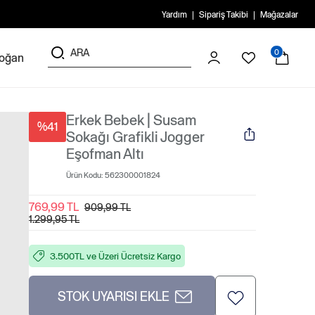
Yardım
Sipariş Takibi
Mağazalar
0
doğan
Erkek Bebek | Susam
%41
Sokağı Grafikli Jogger
Eşofman Altı
Ürün Kodu:
562300001824
769,99 TL
909,99 TL
1.299,95 TL
3.500TL ve Üzeri Ücretsiz Kargo
STOK UYARISI EKLE