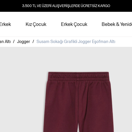
3.500 TL VE ÜZERİ ALIŞVERİŞLERDE ÜCRETSİZ KARGO
Erkek
Kız Çocuk
Erkek Çocuk
Bebek & Yeni
n Altı
/
Jogger
/
Susam Sokağı Grafikli Jogger Eşofman Altı