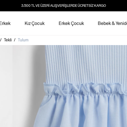
3.500 TL VE ÜZERİ ALIŞVERİŞLERDE ÜCRETSİZ KARGO
Erkek
Kız Çocuk
Erkek Çocuk
Bebek & Yeni
/
Tekli
/
Tulum