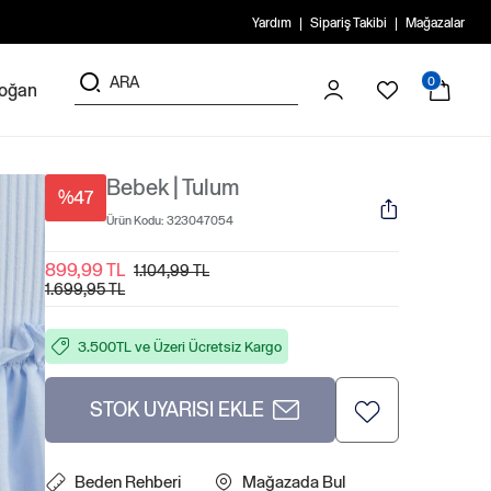
Yardım
Sipariş Takibi
Mağazalar
0
doğan
Bebek | Tulum
%47
Ürün Kodu:
323047054
899,99 TL
1.104,99 TL
1.699,95 TL
3.500TL ve Üzeri Ücretsiz Kargo
STOK UYARISI EKLE
Beden Rehberi
Mağazada Bul