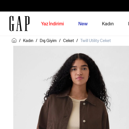
Yaz İndirimi
New
Kadın
/
Kadın
/
Dış Giyim
/
Ceket
/
Twill Utility Ceket