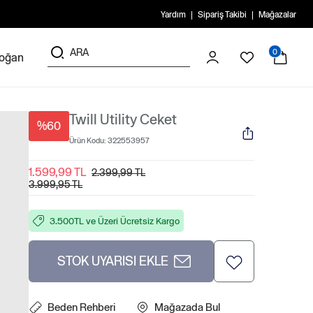
Yardım
Sipariş Takibi
Mağazalar
0
doğan
Twill Utility Ceket
%60
Ürün Kodu:
322553957
1.599,99 TL
2.399,99 TL
3.999,95 TL
3.500TL ve Üzeri Ücretsiz Kargo
STOK UYARISI EKLE
Beden Rehberi
Mağazada Bul