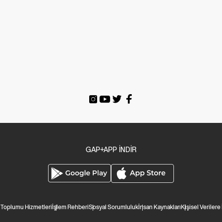
GAP+APP İNDİR
i Toplumu Hizmetleri
İşlem Rehberi
Sosyal Sorumluluk
İnsan Kaynakları
Kişisel Verilere