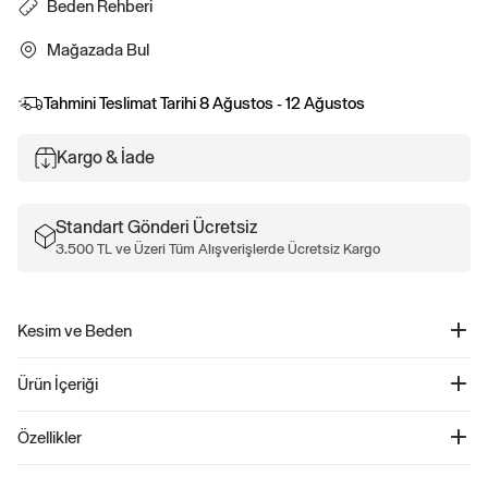
Beden Rehberi
Mağazada Bul
Tahmini Teslimat Tarihi
8 Ağustos - 12 Ağustos
Kargo & İade
Standart Gönderi Ücretsiz
3.500 TL ve Üzeri Tüm Alışverişlerde Ücretsiz Kargo
Kesim ve Beden
Kolay giyilebilir. Rahat kesim Daha fazla uyum ve beden bilgisi için Beden
Ürün İçeriği
Kılavuzumuza göz atın.
Vintage Soft Raglan Sweatshirt - 765585
Özellikler
Ürün Kodu: 765585
Yumuşak pamuk karışımından üretilen bu sweatshirt, hem konfor hem de stil
77% Pamuk, 23% Polyester.
sunar. Raglan uzun kollu tasarımı ve ribanalı manşetleri, ekstra rahatlık sağlar.