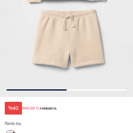
%40
899,99 TL
1.499,95 TL
Renk:
Bej