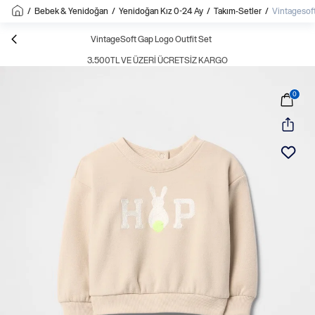
/
Bebek & Yenidoğan
/
Yenidoğan Kız 0-24 Ay
/
Takım-Setler
/
Vintagesoft
VintageSoft Gap Logo Outfit Set
3.500TL VE ÜZERI ÜCRETSIZ KARGO
0