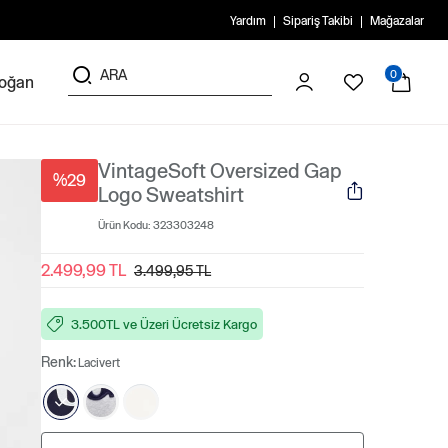
Yardım
Sipariş Takibi
Mağazalar
0
doğan
VintageSoft Oversized Gap
%29
Logo Sweatshirt
Ürün Kodu:
323303248
2.499,99 TL
3.499,95 TL
3.500TL ve Üzeri Ücretsiz Kargo
Renk:
Lacivert