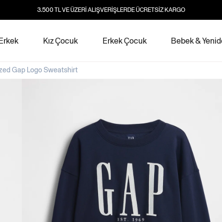
3.500 TL VE ÜZERİ ALIŞVERİŞLERDE ÜCRETSİZ KARGO
Erkek
Kız Çocuk
Erkek Çocuk
Bebek & Yeni
ized Gap Logo Sweatshirt