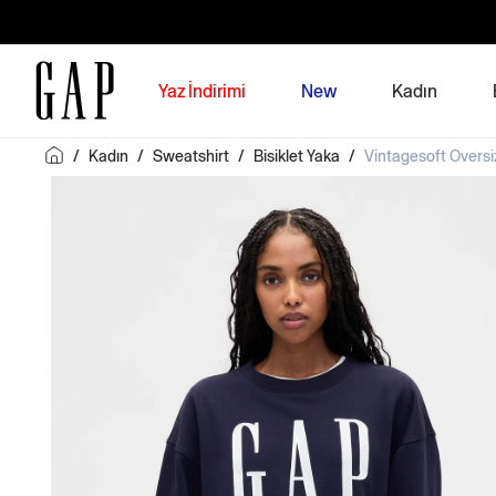
Yaz İndirimi
New
Kadın
/
Kadın
/
Sweatshirt
/
Bisiklet Yaka
/
Vintagesoft Overs