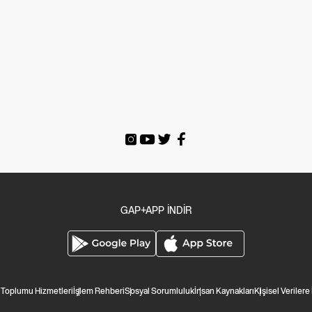
GAP+APP İNDİR
i Toplumu Hizmetleri
İşlem Rehberi
Sosyal Sorumluluk
İnsan Kaynakları
Kişisel Verilere