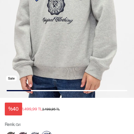
Sale
%40
1.499,99 TL
2.499,95 TL
Renk:
Gri