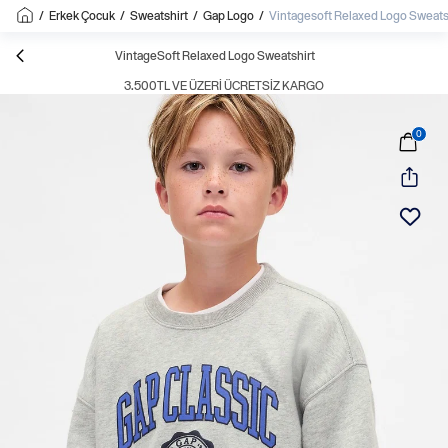
/
Erkek Çocuk
/
Sweatshirt
/
Gap Logo
/
Vintagesoft Relaxed Logo Sweats
VintageSoft Relaxed Logo Sweatshirt
3.500TL VE ÜZERI ÜCRETSIZ KARGO
0