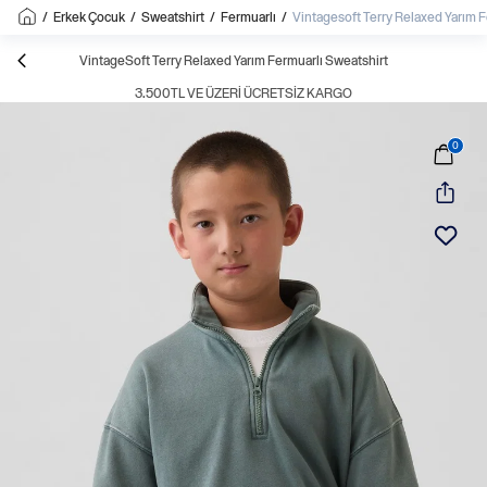
/
Erkek Çocuk
/
Sweatshirt
/
Fermuarlı
/
Vintagesoft Terry Relaxed Yarım F
VintageSoft Terry Relaxed Yarım Fermuarlı Sweatshirt
3.500TL VE ÜZERI ÜCRETSIZ KARGO
0