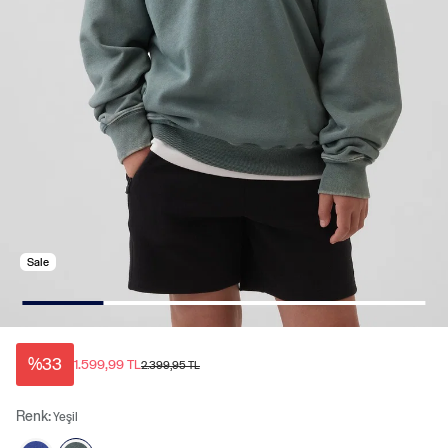
Sale
%33
1.599,99 TL
2.399,95 TL
Renk:
Yeşil