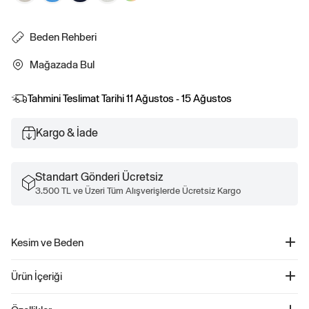
Beden Rehberi
Mağazada Bul
Tahmini Teslimat Tarihi
11 Ağustos - 15 Ağustos
Kargo & İade
Standart Gönderi Ücretsiz
3.500 TL ve Üzeri Tüm Alışverişlerde Ücretsiz Kargo
Kesim ve Beden
8 inch: 20 cm iç bacak boyu. Kolay giyilebilir. Rahat kesim Daha fazla uyum ve
Ürün İçeriği
beden bilgisi için Beden Kılavuzumuza göz atın.
8'' Gap Logo Fransız Havlu Kumaş Şort - 868464