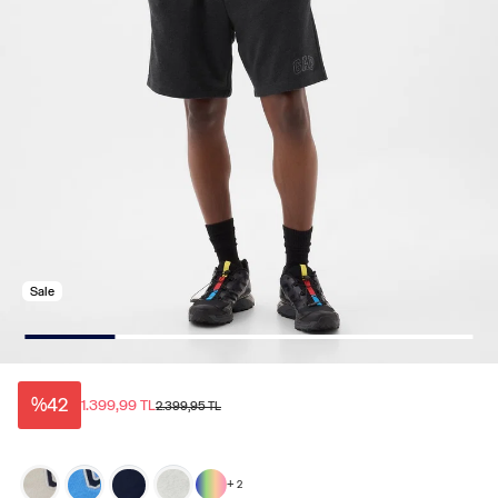
Sale
%42
1.399,99 TL
2.399,95 TL
+
2