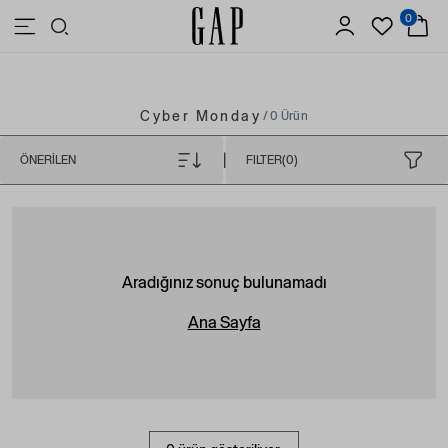
0
3.500 TL VE ÜZERİ ALIŞVERİŞLERDE ÜCRETSİZ KARGO
Cyber Monday
/ 0 Ürün
|
ÖNERILEN
FILTER(0)
Aradığınız sonuç bulunamadı
Ana Sayfa