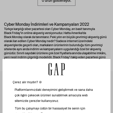
0 ürün gösteriliyor.
Cyber Monday İndirimleri ve Kampanyaları 2022
Türkçe karşılığı siber pazartesi olan
Cyber Monday
, en basit tanımıyla
Black Friday
’in online alışveriş versiyonudur. Hatta Amerika’da
Black Monday
olarak da tanımlanır. Peki yılın en büyük çevrimiçi alışveriş günü
olarak ilan edilen
Cyber Monday nedir?
Sadece internet üzerindeki
alışverişlerde geçerli olan, markaların ürünlerinin bulunduğu tüm çevrimiçi
sitelerde aynı anda indirim ve kampanyaların uygulandığı özel bir alışveriş
günüdür. Sınırlı sayıdaki ürünlere çok özel fiyatlarla anında ulaşabilme imkânı,
yeni nesil indirim çılgınlığı modelidir.
Black Friday
’i takip eden pazartesi günü
uygulanır. Her sene Şükran Günü'nü takip eden ilk pazartesi günü siber
pazartesidir. Kasım ayı sonlarına denk gelen Cyber Monday için e-mail
adresini kontrol etmeyi unutma. Mutlaka favori markalarının bugüne özel
kampanya ve indirim fırsatlarıyla
ilgili reklamlar olacaktır.
ÖZEL SAYFALAR
Cyber Monday (Siber Pazartesi) Ne Demek?
İlk olarak 2005 yılında ortaya çıkan
Cyber Monday
ile ilgili yapılan bir araştırma
sonucunda,
Black Friday
satışlarından sonra pazartesi günü satış rakamları aşırı
Yılbaşı Hediye Önerileri
artış göstermiş ve bu durum pazarlama uzmanlarının dikkatini çekmiş. Bir başka
MÜŞTERİ HİZMETLERİ
Sevgililer Günü
dikkat çeken durumsa
Black Friday indirimleri
süresince kullanıcılar ürünleri
takip etmiş ancak pazartesi günü sipariş vermiş. Bu durumun tüketiciler
23 Nisan
Sık Sorulan Sorular
açısından psikolojik olduğu düşünülmüş ve satışı artırdığı için
ALIŞVERİŞ
de
Cyber Monday
adı altındaki indirim furyası kalıcı hale getirilmiş. Bundan
Black Friday
Bize Ulaşın