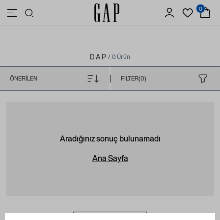
0
3.500 TL VE ÜZERİ ALIŞVERİŞLERDE ÜCRETSİZ KARGO
DAP
/ 0 Ürün
|
ÖNERILEN
FILTER(0)
Aradığınız sonuç bulunamadı
Ana Sayfa