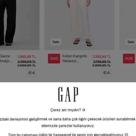
Sale
Sale
Gauze
Keten Karışımlı
1.999,99 TL
2.199,99 TL
%45
%35
rtmaçlı
Relaxed
2.399,99 TL
2.799,99 TL
3.699,95 TL
3.999,95 TL
on
Straight Ankle
Pantolon
4
4