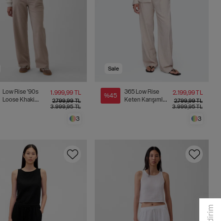
Sale
Low Rise '90s
365 Low Rise
1.999,99 TL
2.199,99 TL
%45
Loose Khaki
Keten Karışımlı
2.799,99 TL
2.799,99 TL
3.999,95 TL
3.999,95 TL
Pantolon
Pantolon
3
3