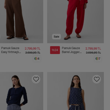
Sale
Pamuk Gauze
Pamuk Gauze
2.799,99 TL
2.799,99 TL
%24
Easy Yırtmaçlı
Barrel Jogger
3.699,95 TL
3.699,95 TL
Pantolon
Pantolon
4
7