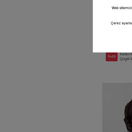
Sale
Keten K
%49
Çizgili
Pantol