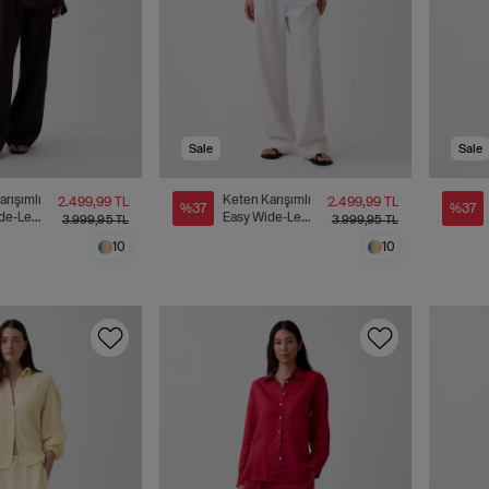
Sale
Sale
arışımlı
Keten Karışımlı
2.499,99 TL
2.499,99 TL
%37
%37
de-Leg
Easy Wide-Leg
3.999,95 TL
3.999,95 TL
n
Pantolon
10
10