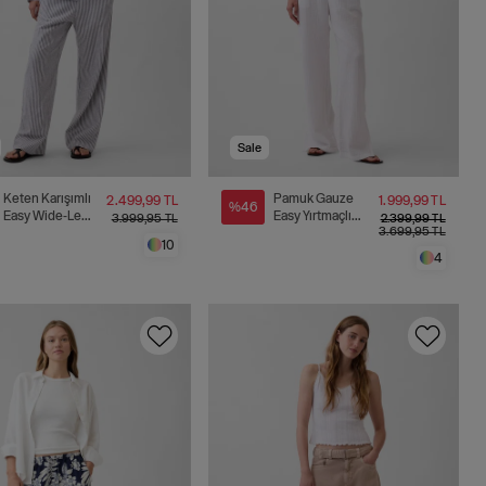
Sale
Keten Karışımlı
Pamuk Gauze
2.499,99 TL
1.999,99 TL
%46
Easy Wide-Leg
Easy Yırtmaçlı
3.999,95 TL
2.399,99 TL
3.699,95 TL
Pantolon
Pantolon
10
4