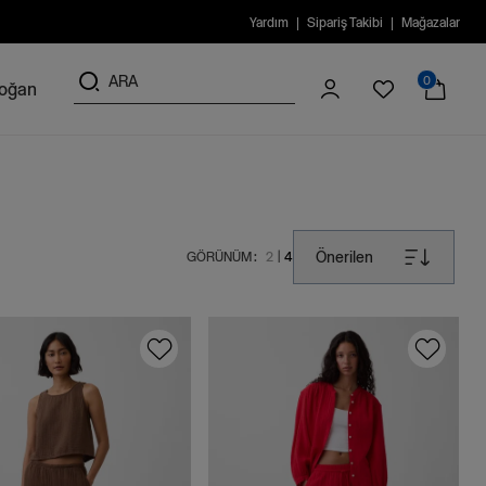
Yardım
Sipariş Takibi
Mağazalar
0
doğan
Önerilen
GÖRÜNÜM :
2
4
|