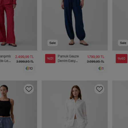
Sale
Sale
arışımlı
Pamuk Gauze
2.499,99 TL
1.799,99 TL
%51
%40
de-Leg
Denim Easy
3.999,95 TL
3.699,95 TL
n
Barrel Jogger
10
1
Pantolon