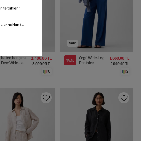
Sale
Keten Karışımlı
Örgü Wide-Leg
2.499,99 TL
1.999,99 TL
%33
Easy Wide-Leg
Pantolon
3.999,95 TL
2.999,95 TL
Pantolon
10
2