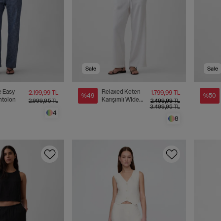
Sale
Sale
e Easy
Relaxed Keten
2.199,99 TL
1.799,99 TL
%49
%50
ntolon
Karışımlı Wide-
2.999,95 TL
2.499,99 TL
3.499,95 TL
Leg Pantolon
4
8