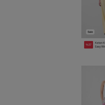
Sale
Keten K
%37
Easy Wi
Pantolo