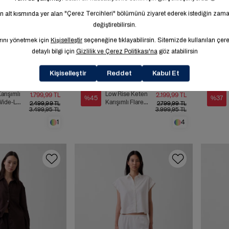
Sale
Sale
arışımlı
Low Rise Keten
1.799,99 TL
2.199,99 TL
%45
%37
 Wide-Leg
Karışımlı Flare
2.499,99 TL
2.799,99 TL
3.499,95 TL
3.999,95 TL
on
Pantolon
1
4