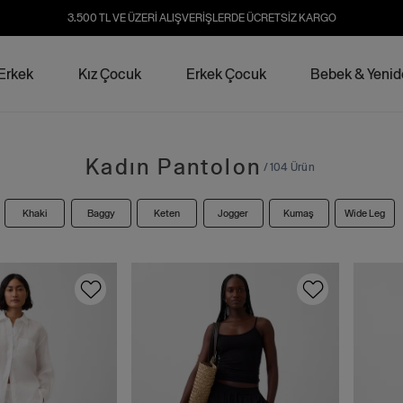
3.500 TL VE ÜZERİ ALIŞVERİŞLERDE ÜCRETSİZ KARGO
Erkek
Kız Çocuk
Erkek Çocuk
Bebek & Yeni
Kadın Pantolon
/ 104 Ürün
Khaki
Baggy
Keten
Jogger
Kumaş
Wide Leg