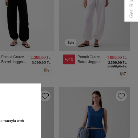
Sale
Pamuk Gauze
Pamuk Gauze
2.399,99 TL
1.999,99 TL
%46
Barrel Jogger
Barrel Jogger
3.699,95 TL
2.399,99 TL
3.699,95 TL
Pantolon
Pantolon
7
7