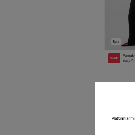
Sale
Pamuk 
%46
Easy Yı
Pantol