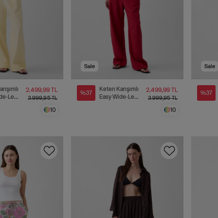
Sale
Sale
arışımlı
Keten Karışımlı
2.499,99 TL
2.499,99 TL
%37
%37
de-Leg
Easy Wide-Leg
3.999,95 TL
3.999,95 TL
n
Pantolon
10
10