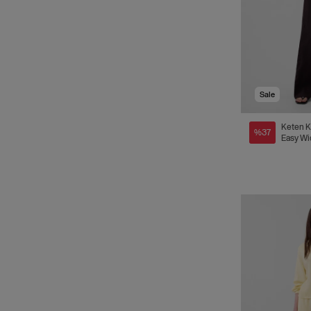
Sale
Keten K
%37
Easy Wi
Pantolo