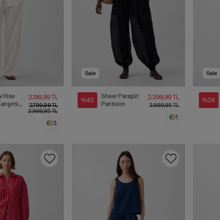
Sale
Sale
w Rise
Sheer Paraşüt
2.199,99 TL
2.299,99 TL
%42
%24
arışımlı
Pantolon
2.799,99 TL
3.999,95 TL
3.999,95 TL
on
1
3