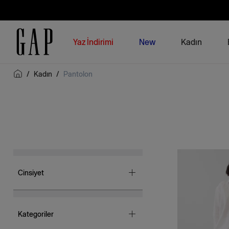
Yaz İndirimi
New
Kadın
/
Kadın
/
Pantolon
Cinsiyet
Kadın
(104)
Kategoriler