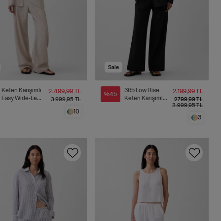
Sale
Keten Karışımlı
365 Low Rise
2.499,99 TL
2.199,99 TL
%45
Easy Wide-Leg
Keten Karışımlı
3.999,95 TL
2.799,99 TL
3.999,95 TL
Pantolon
Pantolon
10
3