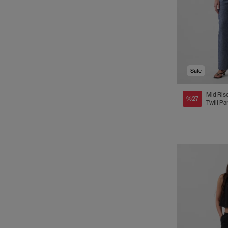
Sale
Mid Ris
%27
Twill Pa