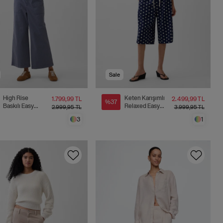
Sale
High Rise
Keten Karışımlı
1.799,99 TL
2.499,99 TL
%37
Baskılı Easy
Relaxed Easy
2.999,95 TL
3.999,95 TL
Wide-Leg Khaki
Culotte
3
1
Pantolon
Pantolon