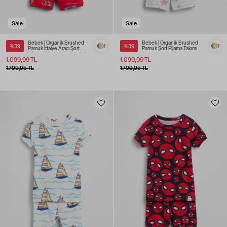
Sale
Sale
Bebek | Organik Brushed
Bebek | Organik Brushed
%39
1
%39
1
Pamuk İtfaiye Aracı Şort
Pamuk Şort Pijama Takımı
Pijama Seti
1.099,99 TL
1.099,99 TL
1.799,95 TL
1.799,95 TL