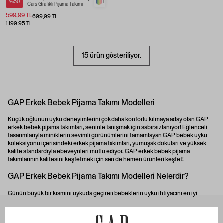
%50
1
Cars Grafikli Pijama Takımı
599,99 TL
699,99 TL
1.199,95 TL
15 ürün gösteriliyor.
GAP Erkek Bebek Pijama Takımı Modelleri
Küçük oğlunun uyku deneyimlerini çok daha konforlu kılmaya aday olan GAP
erkek bebek pijama takımları, seninle tanışmak için sabırsızlanıyor! Eğlenceli
tasarımlarıyla miniklerin sevimli görünümlerini tamamlayan GAP
bebek uyku
koleksiyonu
içerisindeki erkek pijama takımları, yumuşak dokuları ve yüksek
kalite standardıyla ebeveynleri mutlu ediyor. GAP erkek bebek pijama
takımlarının kalitesini keşfetmek için sen de hemen ürünleri keşfet!
GAP Erkek Bebek Pijama Takımı Modelleri Nelerdir?
Günün büyük bir kısmını uykuda geçiren bebeklerin uyku ihtiyacını en iyi
şekilde karşılayacak olan GAP erkek bebek pijama takımları, farklı yaş gruplarına
hitap ediyor. 1-5 yaş arası bebeklerin çok daha rahat ve huzurlu bir şekilde
ÖZEL SAYFALAR
uyuması için özel olarak tasarlanan bu pijamalar, desenli ve renkli modellerinin