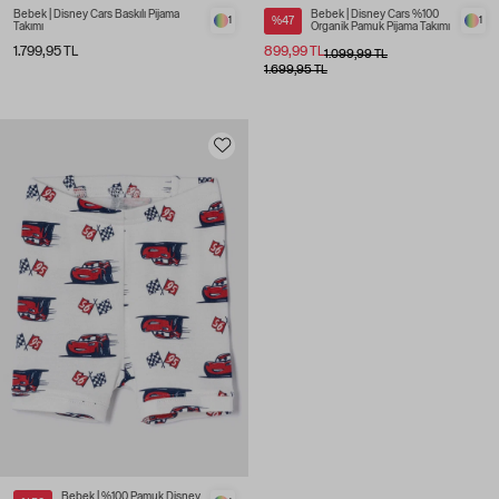
Bebek | Disney Cars Baskılı Pijama
Bebek | Disney Cars %100
1
%47
1
Takımı
Organik Pamuk Pijama Takımı
1.799,95 TL
899,99 TL
1.099,99 TL
1.699,95 TL
Bebek | %100 Pamuk Disney