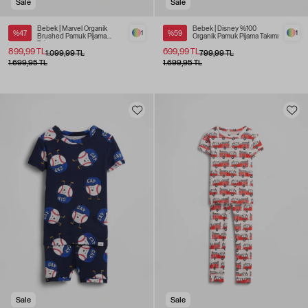
Sale
Sale
Bebek | Marvel Organik
Bebek | Disney %100
%47
1
%59
1
Brushed Pamuk Pijama
Organik Pamuk Pijama Takımı
Takımı
899,99 TL
699,99 TL
1.099,99 TL
799,99 TL
1.699,95 TL
1.699,95 TL
Sale
Sale