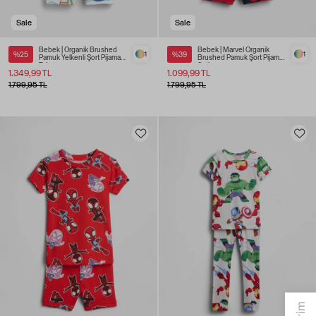
Sale
Sale
Bebek | Organik Brushed
Bebek | Marvel Organik
%25
1
%39
1
Pamuk Yelkenli Şort Pijama
Brushed Pamuk Şort Pijama
Takımı
Seti
1.349,99 TL
1.099,99 TL
1.799,95 TL
1.799,95 TL