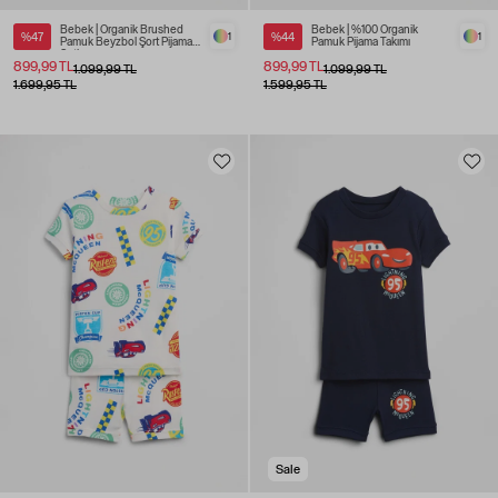
Bebek | Organik Brushed
Bebek | %100 Organik
%47
1
%44
1
Pamuk Beyzbol Şort Pijama
Pamuk Pijama Takımı
Seti
899,99 TL
899,99 TL
1.099,99 TL
1.099,99 TL
1.699,95 TL
1.599,95 TL
Sale