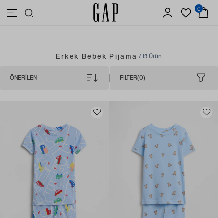
0
3.500 TL VE ÜZERİ ALIŞVERİŞLERDE ÜCRETSİZ KARGO
Erkek Bebek Pijama
/ 15 Ürün
|
ÖNERILEN
FILTER(0)
4 Yaş
(8)
5 Yaş
(7)