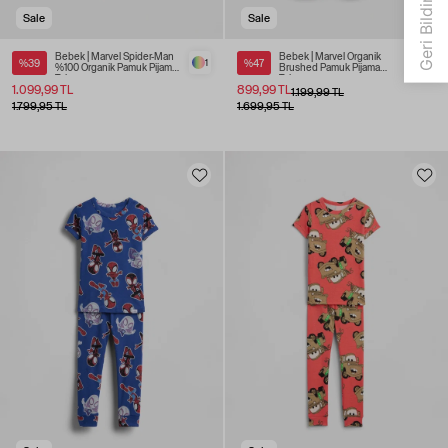
Sale
Sale
Bebek | Marvel Spider-Man
Bebek | Marvel Organik
%39
1
%47
1
%100 Organik Pamuk Pijama
Brushed Pamuk Pijama
Takımı
Takımı
1.099,99 TL
899,99 TL
1.199,99 TL
1.799,95 TL
1.699,95 TL