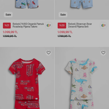
Sale
Sale
Bebek | %100 Organik Pamuk
Bebek | Brannan Bear
%31
1
%39
1
Roadway Pijama Takımı
Desenli Pijama Seti
1.099,99 TL
1.099,99 TL
1.599,95 TL
1.799,95 TL