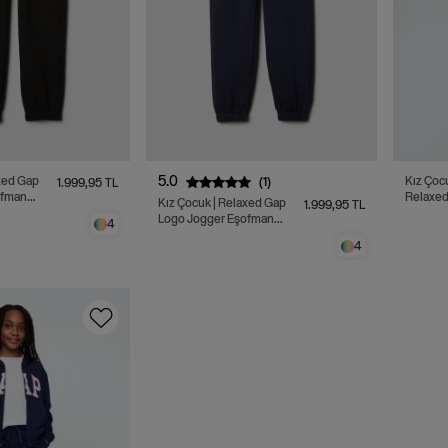
5.0
(1)
Kız Çocuk | Ga
1.999,95 TL
ofman
Relaxed
Kız Çocuk | Relaxed Gap
1.999,95 TL
Jogger 
Logo Jogger Eşofman
4
Altı
4