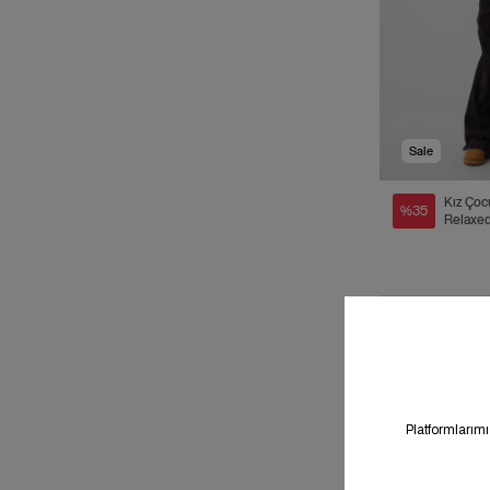
Sale
Kız Çoc
%35
Relaxe
Leg Eş
Altı