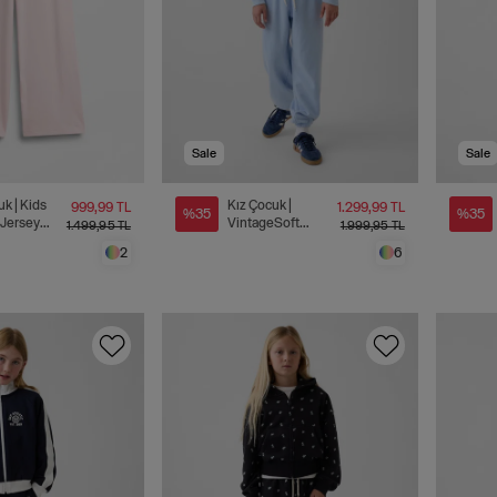
Sale
Sale
 Kids
Kız Çocuk |
999,99 TL
1.299,99 TL
%35
%35
 Jersey
VintageSoft
1.499,95 TL
1.999,95 TL
ilir Tayt
Relaxed Jogger
2
6
Eşofman Altı