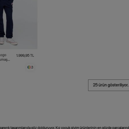
1.999,95 TL
Kumaş
Altı
3
25 ürün gösteriliyor.
garenk tasarımlarıyla göz dolduruyor.
Kız çocuk giyim
ürünlerinin en gözde parçalarında