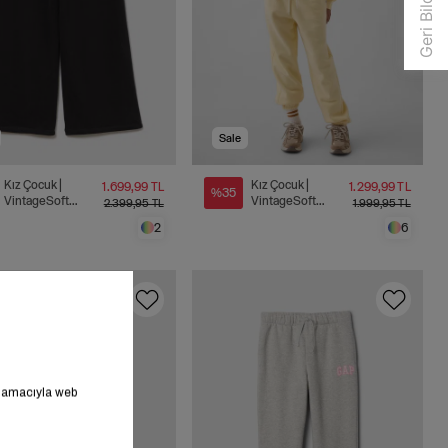
Sale
Kız Çocuk |
Kız Çocuk |
1.699,99 TL
1.299,99 TL
%35
VintageSoft
VintageSoft
2.399,95 TL
1.999,95 TL
Terry Wide-Leg
Relaxed Jogger
2
6
Eşofman Altı
Eşofman Altı