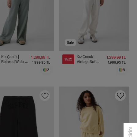
Sale
Kız Çocuk |
Kız Çocuk |
1.299,99 TL
1.299,99 TL
%35
Relaxed Wide-
VintageSoft
1.999,95 TL
1.999,95 TL
Leg Eşofman
Relaxed Jogger
3
6
Altı
Eşofman Altı