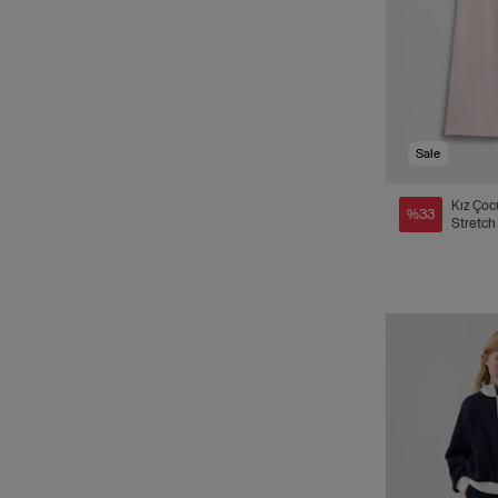
Sale
Kız Çocuk |
%33
Stretch
Katlanab