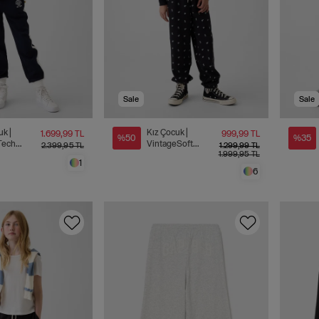
Sale
Sale
uk |
Kız Çocuk |
1.699,99 TL
999,99 TL
%50
%35
Tech
VintageSoft
2.399,95 TL
1.299,99 TL
1.999,95 TL
c Logo
Relaxed Jogger
1
 Altı
Eşofman Altı
6