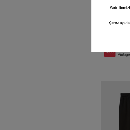
Sale
Kız Çoc
%35
Vintage
Relaxe
Eşofman