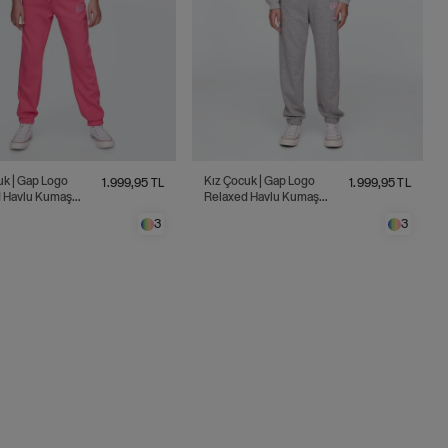
p Logo
Kız Çocuk | Gap Logo
1.999,95 TL
1.999,95 TL
 Havlu Kumaş
Relaxed Havlu Kumaş
Eşofman Altı
Jogger Eşofman Altı
3
3