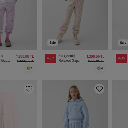
Sale
Sale
uk |
Kız Çocuk |
1.299,99 TL
1.299,99 TL
%35
%35
d Gap
Relaxed Gap
1.999,95 TL
1.999,95 TL
ansız
Logo Fransız
4
4
Kumaş
Havlu Kumaş
 Eşofman
Jogger Eşofman
Altı