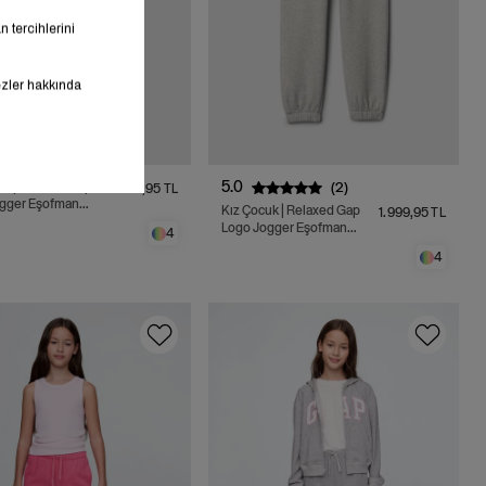
5.0
(2)
xed Gap
1.999,95 TL
gger Eşofman
Kız Çocuk | Relaxed Gap
1.999,95 TL
Logo Jogger Eşofman
4
Altı
4