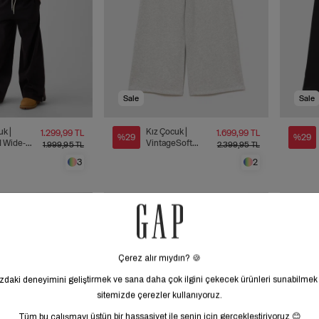
Sale
Sale
uk |
Kız Çocuk |
1.299,99 TL
1.699,99 TL
%29
%29
d Wide-
VintageSoft
1.999,95 TL
2.399,95 TL
ofman
Terry Wide-Leg
3
2
Eşofman Altı