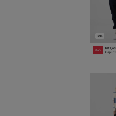
Sale
Kız Çoc
%29
GapFit 
Athleti
Eşofman