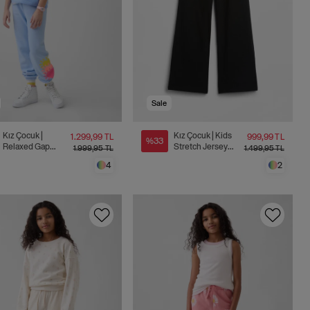
Sale
Kız Çocuk |
Kız Çocuk | Kids
1.299,99 TL
999,99 TL
%33
Relaxed Gap
Stretch Jersey
1.999,95 TL
1.499,95 TL
Logo Fransız
Katlanabilir Tayt
4
2
Havlu Kumaş
Jogger Eşofman
Altı