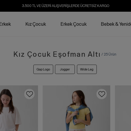
3.500 TL VE ÜZERİ ALIŞVERİŞLERDE ÜCRETSİZ KARGO
Erkek
Kız Çocuk
Erkek Çocuk
Bebek & Yeni
Kız Çocuk Eşofman Altı
/ 25 Ürün
Gap Logo
Jogger
Wide Leg