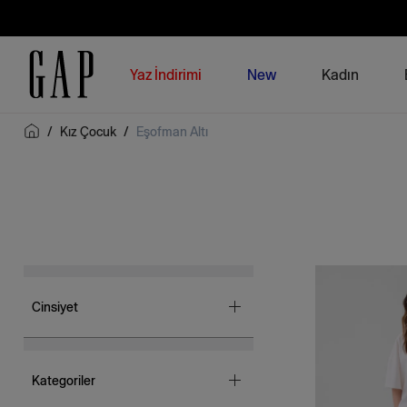
Yaz İndirimi
New
Kadın
/
Kız Çocuk
/
Eşofman Altı
Cinsiyet
Kız Çocuk
(25)
Kategoriler