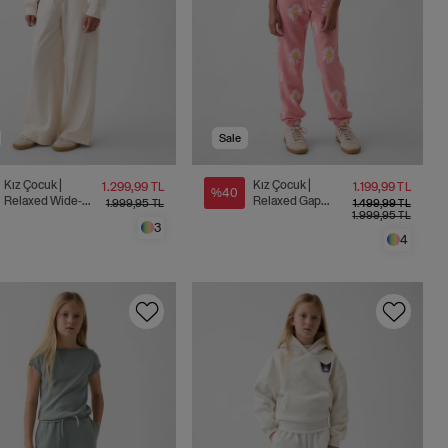
Sale
Kız Çocuk |
Kız Çocuk |
1.299,99 TL
1.199,99 TL
%40
Relaxed Wide-
Relaxed Gap
1.999,95 TL
1.499,99 TL
1.999,95 TL
Leg Eşofman
Logo Fransız
3
Altı
Havlu Kumaş
4
Jogger Eşofman
Altı