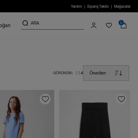
Yardım
Sipariş Takibi
Mağazalar
0
doğan
Önerilen
GÖRÜNÜM :
2
4
|