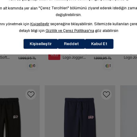
Sale
uk |
Kız Çocuk | Gap
Kız Çocuk | Rela
1.299,99 TL
1.299,99 TL
%35
Soft
Logo Jogger
Logo Jo
1.999,95 TL
1.999,95 TL
d Jogger
Eşofman Altı
Altı
6
1
 Altı