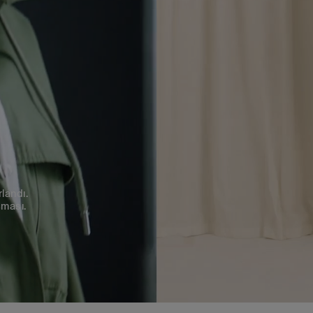
landı.
şması.