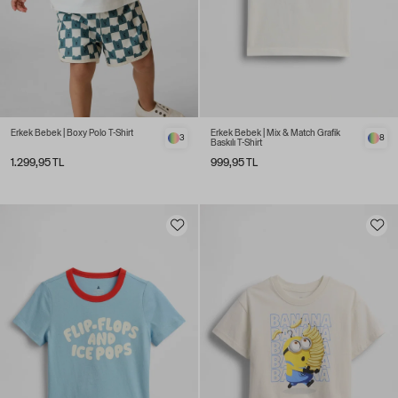
Erkek Bebek | Boxy Polo T-Shirt
Erkek Bebek | Mix & Match Grafik
3
8
Baskılı T-Shirt
1.299,95 TL
999,95 TL