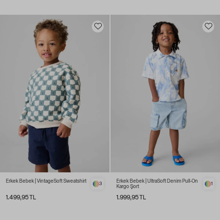
Erkek Bebek | VintageSoft Sweatshirt
Erkek Bebek | UltraSoft Denim Pull-On
3
1
Kargo Şort
1.499,95 TL
1.999,95 TL