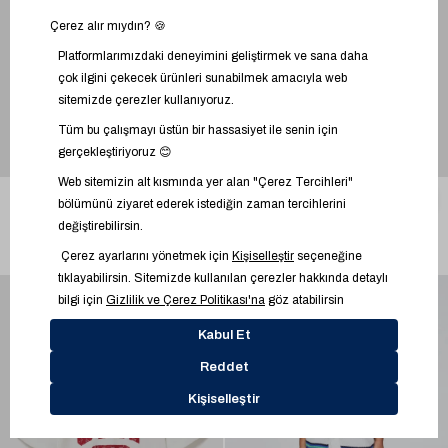
Erkek Bebek | Fransız Havlu Kumaş
Erkek Bebek | Fransız Havlu Kumaş
3
3
Gap Logo T-Shirt
Gap Logo T-Shirt
1.799,95 TL
1.799,95 TL