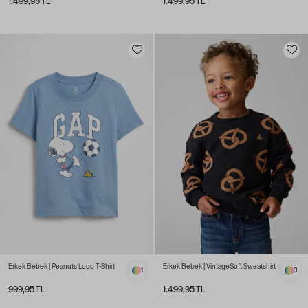
1.499,95 TL
1.499,95 TL
Erkek Bebek | Peanuts Logo T-Shirt
Erkek Bebek | VintageSoft Sweatshirt
1
3
999,95 TL
1.499,95 TL