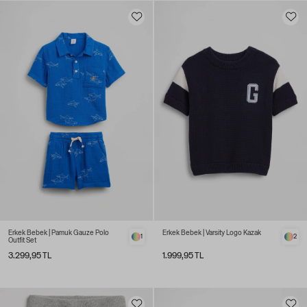
Erkek Bebek | Pamuk Gauze Polo
Erkek Bebek | Varsity Logo Kazak
1
2
Outfit Set
3.299,95 TL
1.999,95 TL