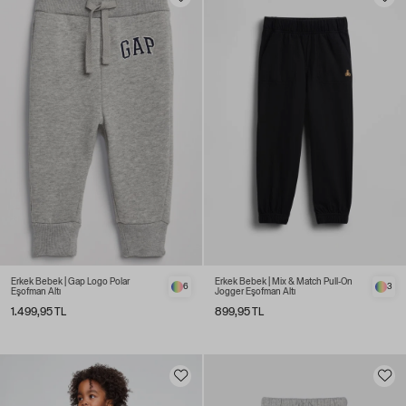
Erkek Bebek | Gap Logo Polar
Erkek Bebek | Mix & Match Pull-On
6
3
Eşofman Altı
Jogger Eşofman Altı
1.499,95 TL
899,95 TL