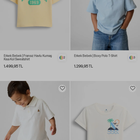
Erkek Bebek | Fransız Havlu Kumaş
Erkek Bebek | Boxy Polo T-Shirt
2
3
Kısa Kol Sweatshirt
1.499,95 TL
1.299,95 TL