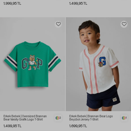
1.999,95 TL
1.499,95 TL
Erkek Bebek | Oversized Brannan
Erkek Bebek | Brannan Bear Logo
2
1
Bear Varsity Grafik Logo T-Shirt
Beyzbol Jersey T-Shirt
1.499,95 TL
1.699,95 TL