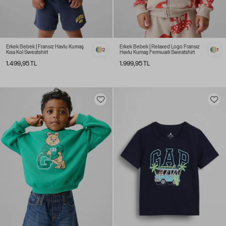
Erkek Bebek | Fransız Havlu Kumaş
Erkek Bebek | Relaxed Logo Fransız
2
1
Kısa Kol Sweatshirt
Havlu Kumaş Fermuarlı Sweatshirt
1.499,95 TL
1.999,95 TL