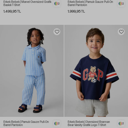
Erkek Bebek | Marvel Oversized Grafik
Erkek Bebek | Pamuk Gauze Pull-On
2
2
Baskılı T-Shirt
Barrel Pantolon
1.499,95 TL
1.999,95 TL
Erkek Bebek | Pamuk Gauze Pull-On
Erkek Bebek | Oversized Brannan
2
2
Barrel Pantolon
Bear Varsity Grafik Logo T-Shirt