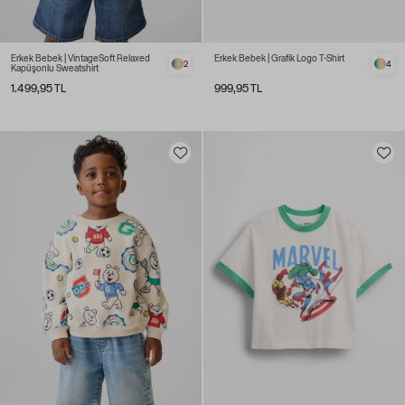
Erkek Bebek | VintageSoft Relaxed
Erkek Bebek | Grafik Logo T-Shirt
2
4
Kapüşonlu Sweatshirt
1.499,95 TL
999,95 TL