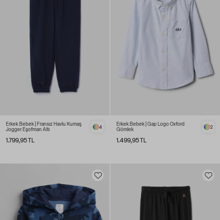
Erkek Bebek | Fransız Havlu Kumaş
Erkek Bebek | Gap Logo Oxford
4
2
Jogger Eşofman Altı
Gömlek
1.799,95 TL
1.499,95 TL