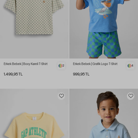
Erkek Bebek | Boxy Kareli T-Shirt
Erkek Bebek | Grafik Logo T-Shirt
2
4
1.499,95 TL
999,95 TL