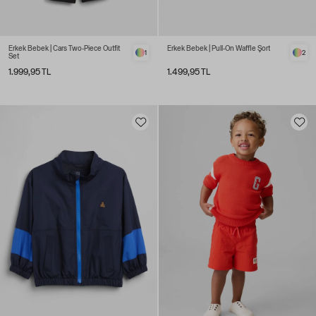
Erkek Bebek | Cars Two-Piece Outfit
Erkek Bebek | Pull-On Waffle Şort
1
2
Set
1.999,95 TL
1.499,95 TL