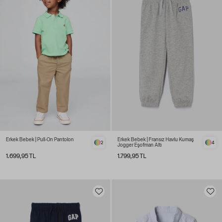
Erkek Bebek | Pull-On Pantolon
Erkek Bebek | Fransız Havlu Kumaş
2
4
Jogger Eşofman Altı
1.699,95 TL
1.799,95 TL