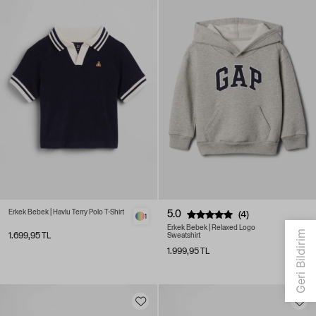
Erkek Bebek | Havlu Terry Polo T-Shirt
5.0
(4)
1
Erkek Bebek | Relaxed Logo
3
1.699,95 TL
Sweatshirt
1.999,95 TL