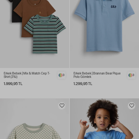
Erkek Bebek | Mix & Match Cep T-
Erkek Bebek | Brannan Bear Pique
3
3
Shirt (3’lü)
Polo Gömlek
1.999,95 TL
1.299,95 TL