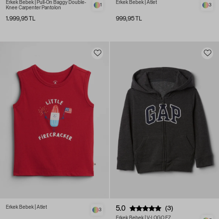
Erkek Bebek | Pull-On Baggy Double-
Erkek Bebek | Atlet
1
3
Knee Carpenter Pantolon
1.999,95 TL
999,95 TL
Erkek Bebek | Atlet
5.0
(3)
3
Erkek Bebek | V-LOGO FZ