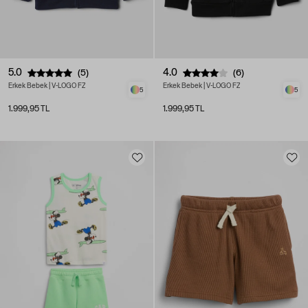
5.0
4.0
(5)
(6)
Erkek Bebek | V-LOGO FZ
Erkek Bebek | V-LOGO FZ
5
5
1.999,95 TL
1.999,95 TL