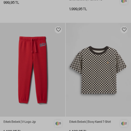
5
999,95 TL
1.999,95 TL
Erkek Bebek | V-Logo Jgr
Erkek Bebek | Boxy Kareli T-Shirt
5
2