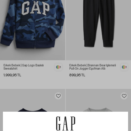
Erkek Bebek | Gap Logo Baskılı
Erkek Bebek | Brannan Bear İşlemeli
1
1
Sweatshirt
Pull-On Jogger Eşofman Altı
1.999,95 TL
899,95 TL