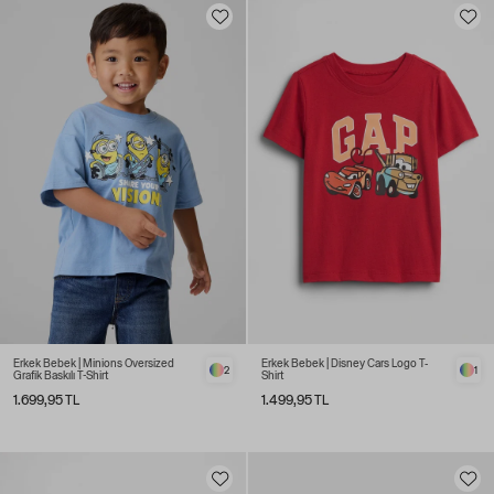
Erkek Bebek | Minions Oversized
Erkek Bebek | Disney Cars Logo T-
2
1
Grafik Baskılı T-Shirt
Shirt
1.699,95 TL
1.499,95 TL