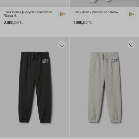
Erkek Bebek | Recycled Colorblock
Erkek Bebek | Varsity Logo Kazak
1
2
Rüzgarlık
2.999,95 TL
1.999,95 TL