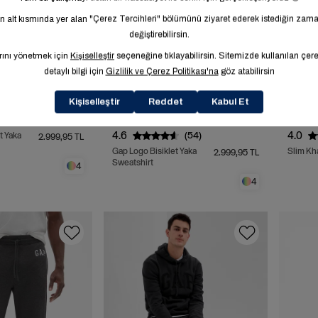
4.6
4.0
(54)
t Yaka
2.999,95 TL
Gap Logo Bisiklet Yaka
Slim Kh
2.999,95 TL
Sweatshirt
4
4