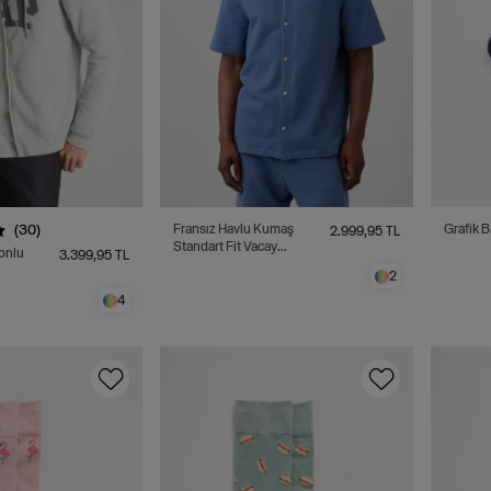
(30)
Fransız Havlu Kumaş
Grafik B
2.999,95 TL
Standart Fit Vacay
onlu
3.399,95 TL
Gömlek
2
4