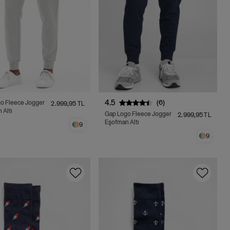
4.5
(6)
o Fleece Jogger
2.999,95 TL
 Altı
Gap Logo Fleece Jogger
2.999,95 TL
Eşofman Altı
9
9