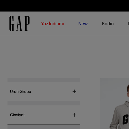
Yaz İndirimi
New
Kadın
Ürün Grubu
Atlet
(4)
Boxer
(14)
Cinsiyet
Ceket
(1)
Çorap
(8)