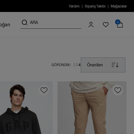
Yardım
Sipariş Takibi
Mağazalar
0
doğan
Önerilen
GÖRÜNÜM :
2
4
|