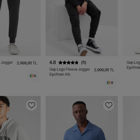
4.8
(5)
 Jogger
Gap Log
2.999,95 TL
Eşofman
Gap Logo Fleece Jogger
2.999,95 TL
Eşofman Altı
9
9