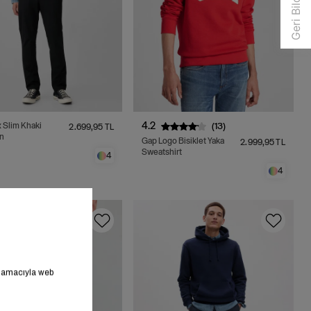
4.2
(13)
 Slim Khaki
2.699,95 TL
n
Gap Logo Bisiklet Yaka
2.999,95 TL
Sweatshirt
4
4