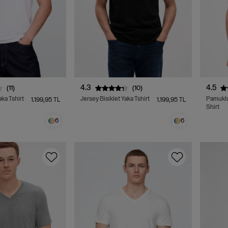
4.3
4.5
(11)
(10)
aka Tshirt
Jersey Bisiklet Yaka Tshirt
Pamuklu
1.199,95 TL
1.199,95 TL
Shirt
6
6