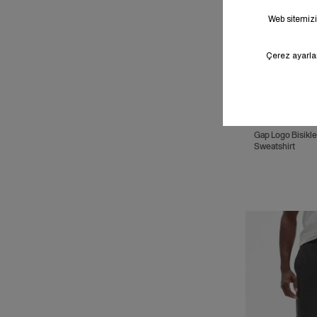
Gap Logo Bisikle
Sweatshirt