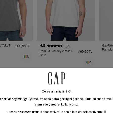
4.6
(9)
 Yaka T-
GapFlex
1.199,95 TL
Pantolo
Pamuklu Jersey V Yaka T-
1.199,95 TL
Shirt
5
5