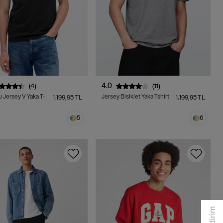
4.0
(4)
(11)
 Jersey V Yaka T-
Jersey Bisiklet Yaka Tshirt
1.199,95 TL
1.199,95 TL
5
6