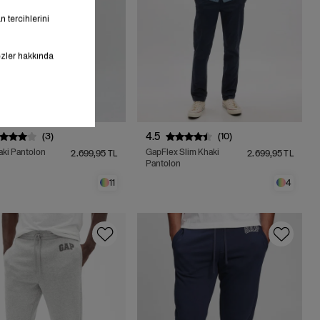
4.5
(3)
(10)
aki Pantolon
GapFlex Slim Khaki
2.699,95 TL
2.699,95 TL
Pantolon
11
4