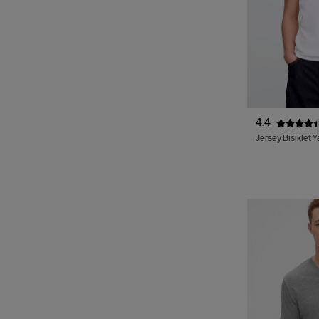
40 Reg
(7)
34 Reg
(6)
38 Reg
(6)
36 Reg
(5)
33x34
(2)
38x30
(1)
38x34
(1)
4.4
Jersey Bisiklet Y