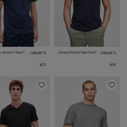
 Jersey V Yaka T-
Jersey Bisiklet Yaka Tshirt
1.199,95 TL
1.199,95 TL
5
6