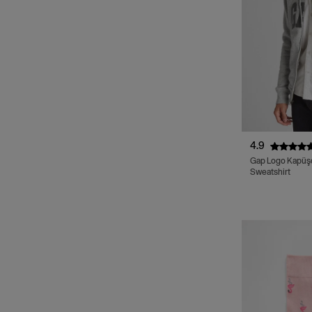
4.9
Gap Logo Kapüş
Sweatshirt