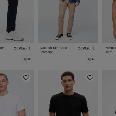
olon
GapFlex Slim Khaki
Pamuklu
2.699,95 TL
2.699,95 TL
Pantolon
Shirt
11
4