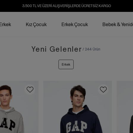
3.500 TL VE ÜZERİ ALIŞVERİŞLERDE ÜCRETSİZ KARGO
Erkek
Kız Çocuk
Erkek Çocuk
Bebek & Yeni
Yeni Gelenler
/ 244 Ürün
Erkek