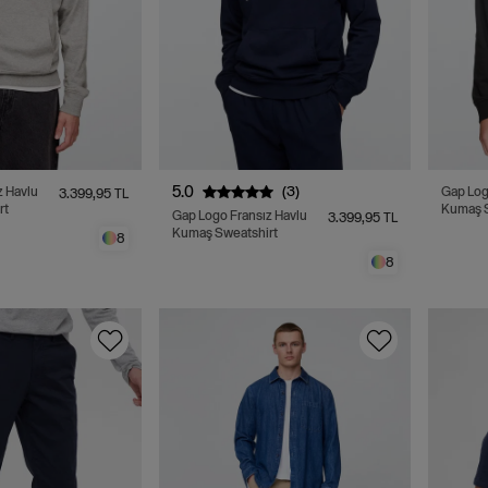
5.0
(3)
z Havlu
Gap Log
3.399,95 TL
rt
Kumaş S
Gap Logo Fransız Havlu
3.399,95 TL
Kumaş Sweatshirt
8
8