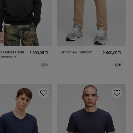
o Fransız Havlu
Slim Khaki Pantolon
3.399,95 TL
2.699,95 TL
weatshirt
8
11