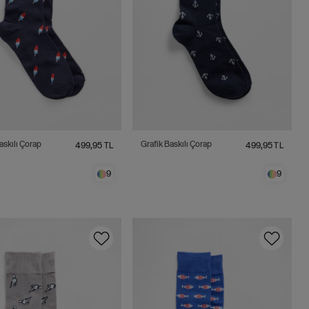
askılı Çorap
Grafik Baskılı Çorap
499,95 TL
499,95 TL
9
9