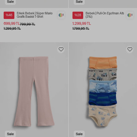
Sale
Sale
Erkek Bebek | Süper Mario
Bebek | Pull-On Eşofman Altı
%46
1
%28
1
Grafik Baskılı T-Shirt
(3’lü)
699,99 TL
1.299,99 TL
799,99 TL
1.299,95 TL
1.799,95 TL
Sale
Sale