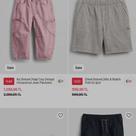
Sale
Sale
Kız Bebek | Kalp Cep Detaylı
Erkek Bebek | Mix & Match
%43
1
%33
2
Horseshoe Jean Pantolon
Pull-On Şort
1.299,99 TL
599,99 TL
2.299,95 TL
899,95 TL