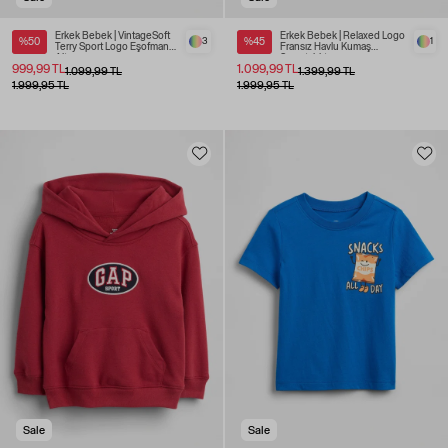
Erkek Bebek | VintageSoft
Erkek Bebek | Relaxed Logo
%50
3
%45
1
Terry Sport Logo Eşofman
Fransız Havlu Kumaş
Altı
Sweatshirt
999,99 TL
1.099,99 TL
1.099,99 TL
1.399,99 TL
1.999,95 TL
1.999,95 TL
Sale
Sale