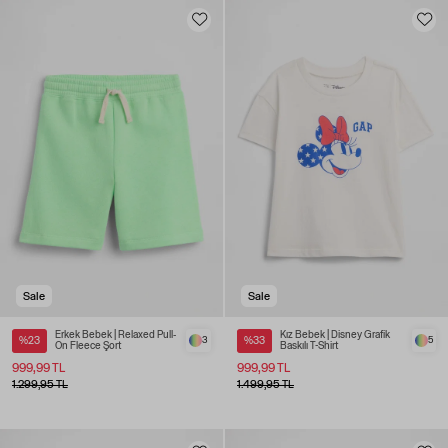
Sale
Sale
Erkek Bebek | Relaxed Pull-
Kız Bebek | Disney Grafik
%23
3
%33
5
On Fleece Şort
Baskılı T-Shirt
999,99 TL
999,99 TL
1.299,95 TL
1.499,95 TL