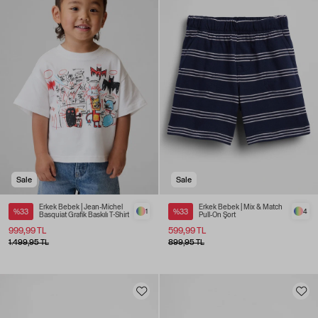
Sale
Sale
Erkek Bebek | Jean-Michel
Erkek Bebek | Mix & Match
%33
1
%33
4
Basquiat Grafik Baskılı T-Shirt
Pull-On Şort
999,99 TL
599,99 TL
1.499,95 TL
899,95 TL