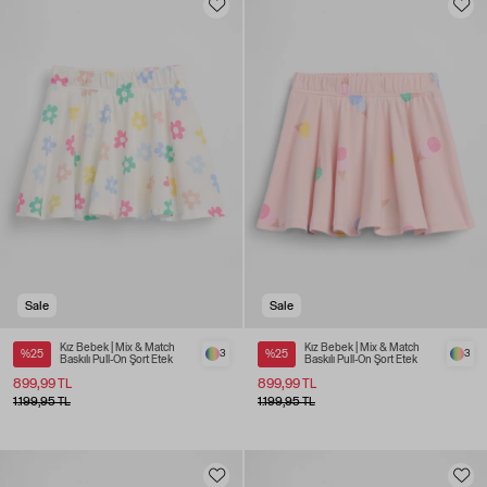
Sale
Sale
Kız Bebek | Mix & Match
Kız Bebek | Mix & Match
%25
3
%25
3
Baskılı Pull-On Şort Etek
Baskılı Pull-On Şort Etek
899,99 TL
899,99 TL
1.199,95 TL
1.199,95 TL