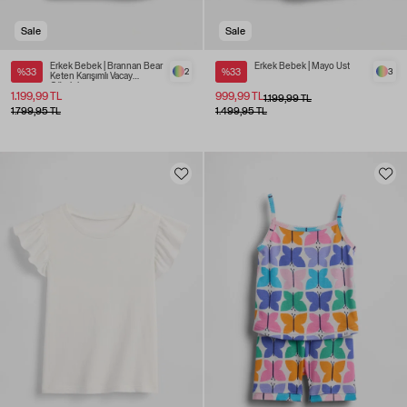
Sale
Sale
Erkek Bebek | Brannan Bear
Erkek Bebek | Mayo Üst
%33
2
%33
3
Keten Karışımlı Vacay
Gömlek
1.199,99 TL
999,99 TL
1.199,99 TL
1.799,95 TL
1.499,95 TL