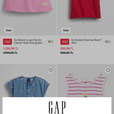
Sale
Sale
Kız Bebek | Logo Pull-On
Kız Bebek | Brannan Bear T-
%24
2
%30
3
Fransız Havlu Kumaş Şort
Shirt
Etek
1.299,99 TL
699,99 TL
1.699,95 TL
999,95 TL