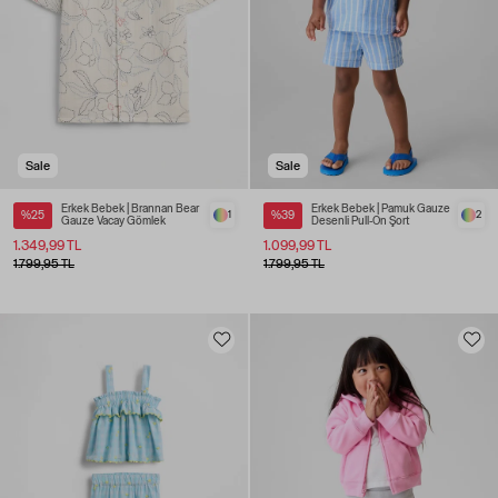
Sale
Sale
Erkek Bebek | Brannan Bear
Erkek Bebek | Pamuk Gauze
%25
1
%39
2
Gauze Vacay Gömlek
Desenli Pull-On Şort
1.349,99 TL
1.099,99 TL
1.799,95 TL
1.799,95 TL