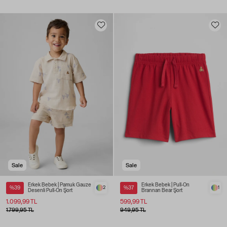
Sale
Sale
Erkek Bebek | Pamuk Gauze
Erkek Bebek | Pull-On
%39
2
%37
1
Desenli Pull-On Şort
Brannan Bear Şort
1.099,99 TL
599,99 TL
1.799,95 TL
949,95 TL