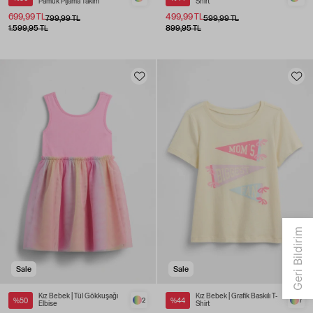
Pamuk Pijama Takım
Shirt
699,99 TL
499,99 TL
799,99 TL
599,99 TL
1.599,95 TL
899,95 TL
Sale
Sale
Kız Bebek | Tül Gökkuşağı
Kız Bebek | Grafik Baskılı T-
%50
2
%44
7
Elbise
Shirt