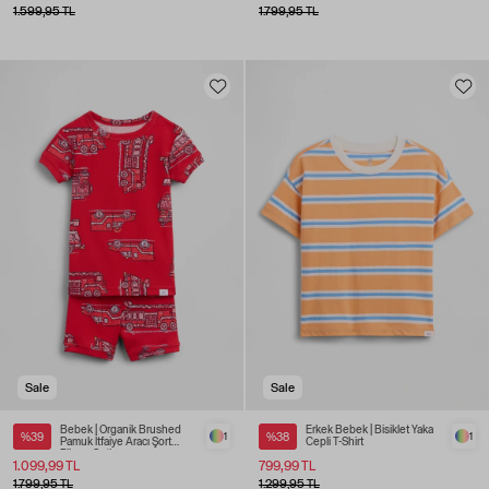
1.599,95 TL
1.799,95 TL
Sale
Sale
Bebek | Organik Brushed
Erkek Bebek | Bisiklet Yaka
%39
1
%38
1
Pamuk İtfaiye Aracı Şort
Cepli T-Shirt
Pijama Seti
1.099,99 TL
799,99 TL
1.799,95 TL
1.299,95 TL