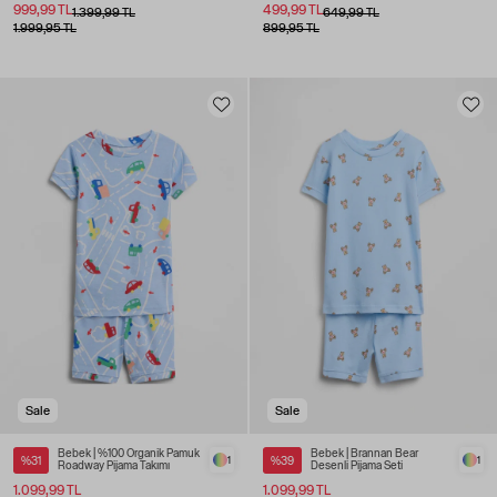
999,99 TL
499,99 TL
1.399,99 TL
649,99 TL
1.999,95 TL
899,95 TL
Sale
Sale
Bebek | %100 Organik Pamuk
Bebek | Brannan Bear
%31
1
%39
1
Roadway Pijama Takımı
Desenli Pijama Seti
1.099,99 TL
1.099,99 TL