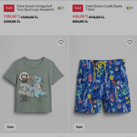
Erkek Bebek | VintageSoft
Erkek Bebek | Grafik Baskılı
%45
3
%44
9
Terry Sport Logo Sweatshirt
T-Shirt
1.199,99 TL
499,99 TL
1.599,99 TL
649,99 TL
2.199,95 TL
899,95 TL
Sale
Sale