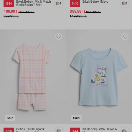
Erkek Bebek | Mix & Match
Erkek Bebek | Mayo
%44
8
%40
3
Grafik Baskılı T-Shirt
499,99 TL
899,99 TL
599,99 TL
1.199,99 TL
899,95 TL
1.499,95 TL
Sale
Sale
Bebek | %100 Organik
Kız Bebek | Grafik Baskılı T-
%56
1
%44
7