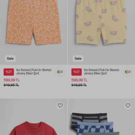
Sale
Sale
Kız Bebek | Pull-On Stretch
Kız Bebek | Pull-On Stretch
%37
2
%37
2
Jersey Biker Şort
Jersey Biker Şort
599,99 TL
599,99 TL
949,95 TL
949,95 TL