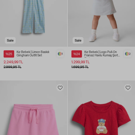
Sale
Sale
Kız Bebek | Limon Baskılı
Kız Bebek | Logo Pull-On
%25
1
%24
2
Gingham Outfit Set
Fransız Havlu Kumaş Şort
Etek
2.249,99 TL
1.299,99 TL
2.999,95 TL
1.699,95 TL