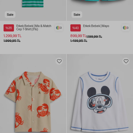
Sale
Sale
Erkek Bebek | Mix & Match
Erkek Bebek | Mayo
%35
3
%40
3
Cep T-Shirt (3’lü)
1.299,99 TL
899,99 TL
1.199,99 TL
1.999,95 TL
1.499,95 TL