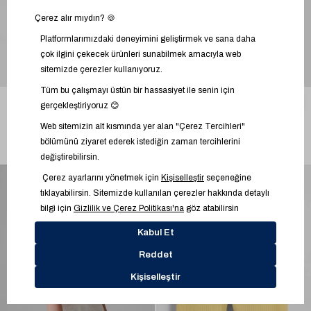
Sale
Sale
Bebek | İşlemeli Brannan
Kız Bebek | Mix & Match
%27
1
%30
3
Bear Denim Şort Tulum
Grafik Logo Fitilli Kolsuz T-
Shirt
1.599,99 TL
699,99 TL
2.199,95 TL
999,95 TL