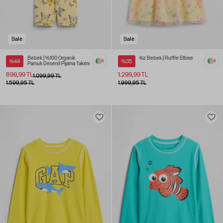
Sale
Sale
Bebek | %100 Organik
Kız Bebek | Ruffle Elbise
%44
1
%35
1
Pamuk Desenli Pijama Takımı
899,99 TL
1.299,99 TL
1.099,99 TL
1.599,95 TL
1.999,95 TL