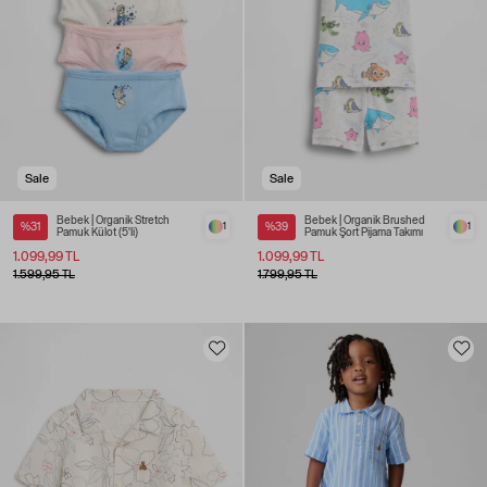
Sale
Sale
Bebek | Organik Stretch
Bebek | Organik Brushed
%31
1
%39
1
Pamuk Külot (5'li)
Pamuk Şort Pijama Takımı
1.099,99 TL
1.099,99 TL
1.599,95 TL
1.799,95 TL