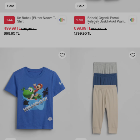
Sale
Sale
Kız Bebek | Flutter Sleeve T-
Bebek | Organik Pamuk
%44
2
%50
1
Shirt
Kelebek Baskılı Askılı Pijama
Şort Seti
499,99 TL
899,99 TL
599,99 TL
999,99 TL
899,95 TL
1.799,95 TL