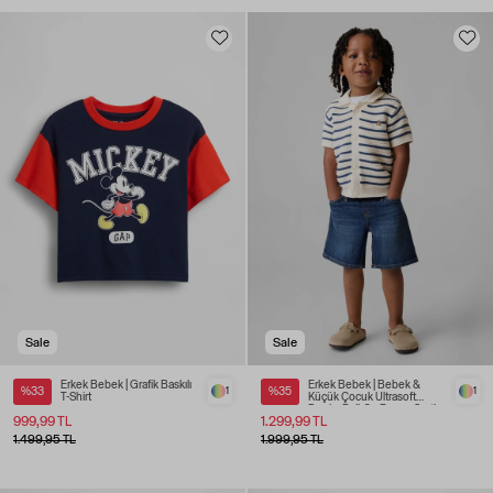
Sale
Sale
Erkek Bebek | Grafik Baskılı
Erkek Bebek | Bebek &
%33
1
%35
1
T-Shirt
Küçük Çocuk Ultrasoft
Denim Pull-On Baggy Şortlar
999,99 TL
1.299,99 TL
1.499,95 TL
1.999,95 TL