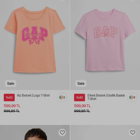
Sale
Sale
Kız Bebek | Logo T-Shirt
Erkek Bebek | Grafik Baskılı
%40
2
%40
9
T-Shirt
599,99 TL
599,99 TL
999,95 TL
999,95 TL