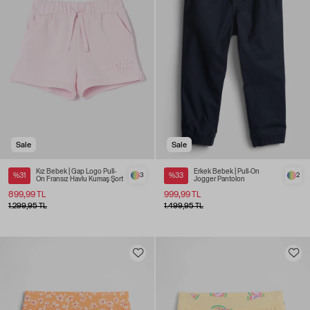
Sale
Sale
Kız Bebek | Gap Logo Pull-
Erkek Bebek | Pull-On
%31
3
%33
2
On Fransız Havlu Kumaş Şort
Jogger Pantolon
899,99 TL
999,99 TL
1.299,95 TL
1.499,95 TL