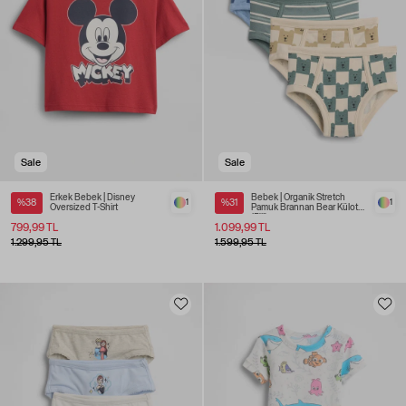
Sale
Sale
Erkek Bebek | Disney
Bebek | Organik Stretch
%38
1
%31
1
Oversized T-Shirt
Pamuk Brannan Bear Külot
(5'li)
799,99 TL
1.099,99 TL
1.299,95 TL
1.599,95 TL