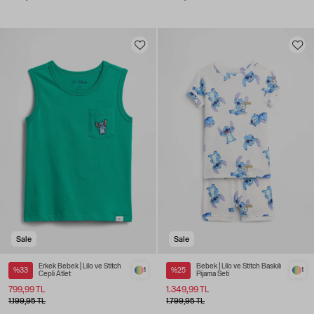
Sale
Sale
Erkek Bebek | Lilo ve Stitch
Bebek | Lilo ve Stitch Baskılı
%33
1
%25
1
Cepli Atlet
Pijama Seti
799,99 TL
1.349,99 TL
1.199,95 TL
1.799,95 TL