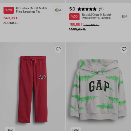
Kız Bebek | Mix & Match
5.0
(2)
%28
3
Flare Leggings Tayt
Bebek | Organik Stretch
%50
1
649,99 TL
Pamuk Brief Külot (5'li)
899,95 TL
799,99 TL
899,99 TL
1.599,95 TL
Sale
Sale