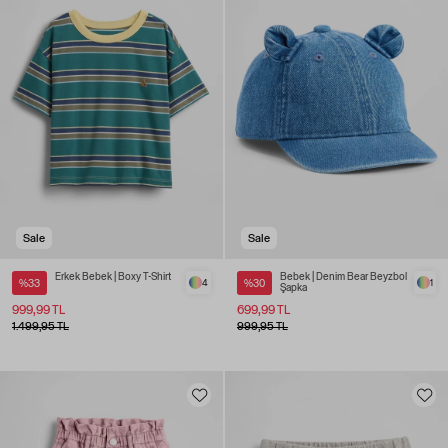
Sale
Sale
Erkek Bebek | Boxy T-Shirt
Bebek | Denim Bear Beyzbol
%33
4
%30
1
Şapka
999,99 TL
699,99 TL
1.499,95 TL
999,95 TL