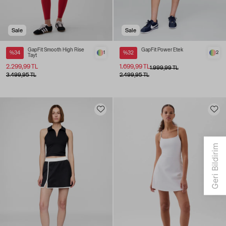
Sale
Sale
GapFit Smooth High Rise
GapFit Power Etek
%34
1
%32
2
Tayt
2.299,99 TL
1.699,99 TL
1.999,99 TL
3.499,95 TL
2.499,95 TL