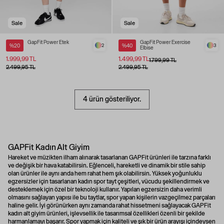
Sale
Sale
GapFit Power Etek
GapFit Power Exercise
%20
2
%40
3
Elbise
1.999,99 TL
1.499,99 TL
1.799,99 TL
2.499,95 TL
2.499,95 TL
4 ürün gösteriliyor.
GAPFit Kadın Alt Giyim
Hareket ve müzikten ilham alınarak tasarlanan GAPFit ürünleri ile tarzına farklı
ve değişik bir hava katabilirsin. Eğlenceli, hareketli ve dinamik bir stile sahip
olan ürünler ile aynı anda hem rahat hem şık olabilirsin. Yüksek yoğunluklu
egzersizler için tasarlanan kadın spor tayt çeşitleri, vücudu şekillendirmek ve
desteklemek için özel bir teknoloji kullanır. Yapılan egzersizin daha verimli
olmasını sağlayan yapısı ile bu taytlar, spor yapan kişilerin vazgeçilmez parçaları
haline gelir. İyi görünürken aynı zamanda rahat hissetmeni sağlayacak GAPFit
kadın alt giyim ürünleri, işlevsellik ile tasarımsal özellikleri özenli bir şekilde
harmanlamayı başarır. Spor yapmak için kaliteli ve şık bir ürün arayışı içindeysen