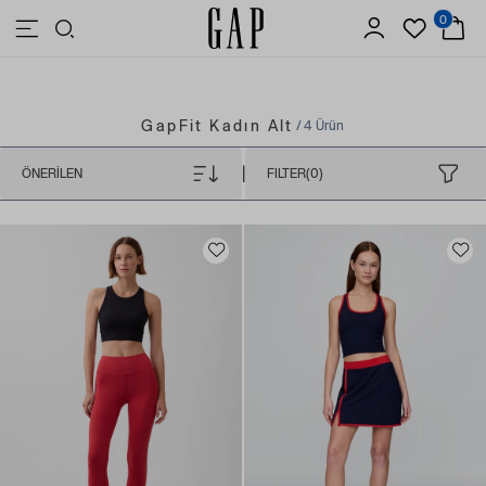
0
3.500 TL VE ÜZERİ ALIŞVERİŞLERDE ÜCRETSİZ KARGO
GapFit Kadın Alt
/ 4 Ürün
|
ÖNERILEN
FILTER(0)