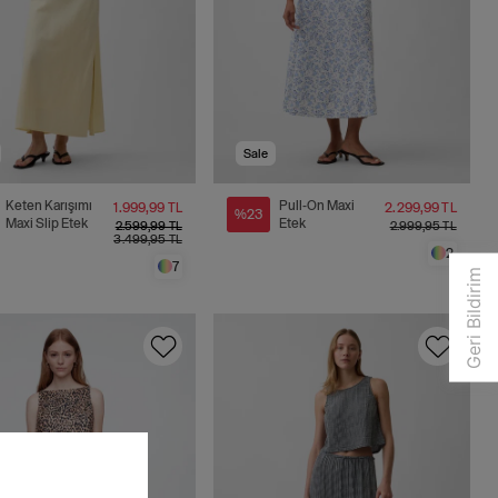
Sale
Keten Karışımı
Pull-On Maxi
1.999,99 TL
2.299,99 TL
%23
Maxi Slip Etek
Etek
2.599,99 TL
2.999,95 TL
3.499,95 TL
2
7