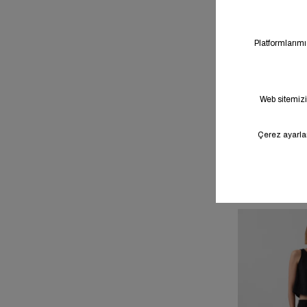
Sale
Keten K
%26
Maxi Sl