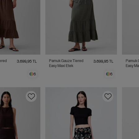
ered
Pamuk Gauze Tiered
Pamuk 
3.699,95 TL
3.699,95 TL
Easy Maxi Etek
Easy Ma
6
6