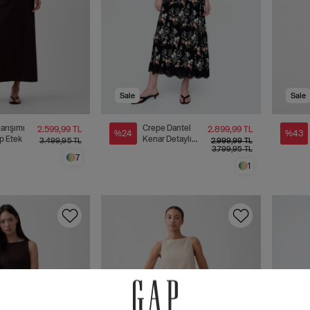
Sale
Sale
arışımı
Crepe Dantel
2.599,99 TL
2.899,99 TL
%24
%43
ip Etek
Kenar Detaylı
3.499,95 TL
2.999,99 TL
3.799,95 TL
Maxi Etek
7
1