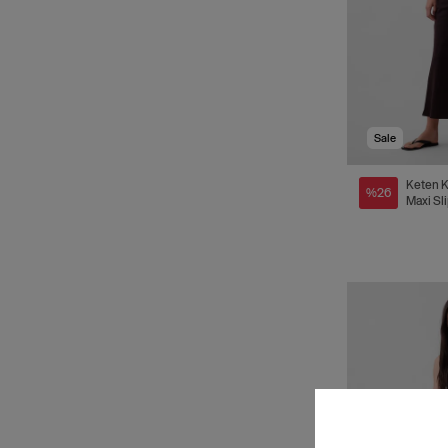
Sale
Keten K
%26
Maxi Sl