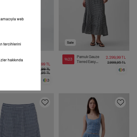
Sale
(1)
Pamuk Gauze
2.299,99 TL
%23
Tiered Easy
2.999,95 TL
Keten Karışımlı
1.299,99 TL
Maxi Etek
Maxi Etek
1.399,99 TL
6
2.699,95 TL
3