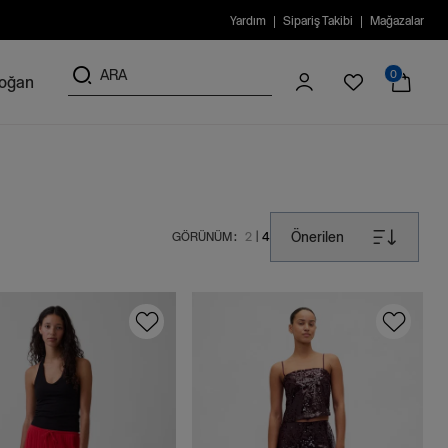
Yardım
Sipariş Takibi
Mağazalar
0
doğan
Önerilen
GÖRÜNÜM :
2
4
|