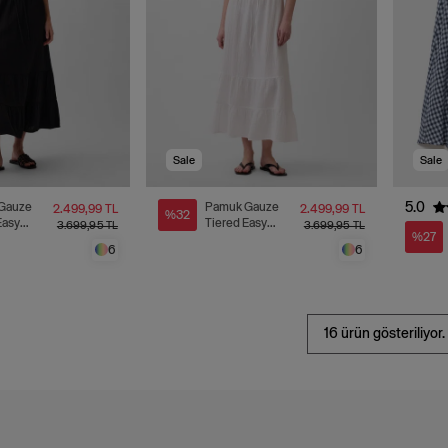
Sale
Sale
5.0
Gauze
Pamuk Gauze
2.499,99 TL
2.499,99 TL
%32
Easy
Tiered Easy
3.699,95 TL
3.699,95 TL
%27
ek
Maxi Etek
6
6
16 ürün gösteriliyor.