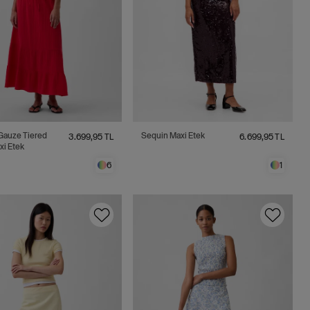
Gauze Tiered
Sequin Maxi Etek
3.699,95 TL
6.699,95 TL
xi Etek
6
1