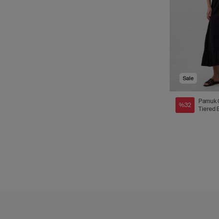
Sale
Pamuk 
%32
Tiered 
Maxi Et