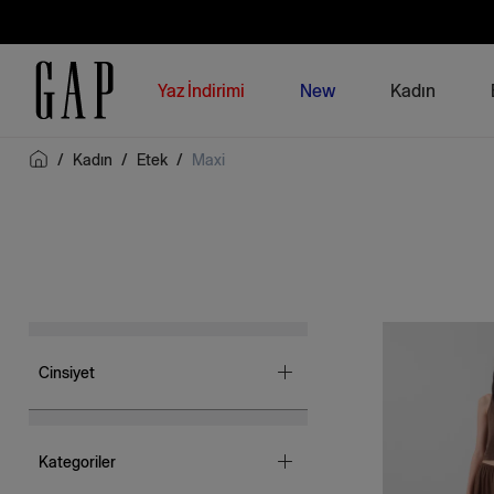
Yaz İndirimi
New
Kadın
/
Kadın
/
Etek
/
Maxi
Cinsiyet
Kadın
(16)
Kategoriler