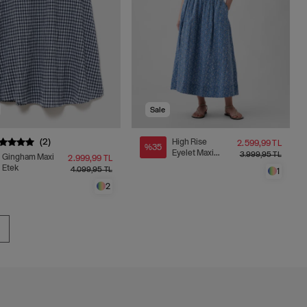
Sale
(2)
High Rise
2.599,99 TL
%35
Eyelet Maxi
3.999,95 TL
Gingham Maxi
2.999,99 TL
Etek
Etek
4.099,95 TL
1
2