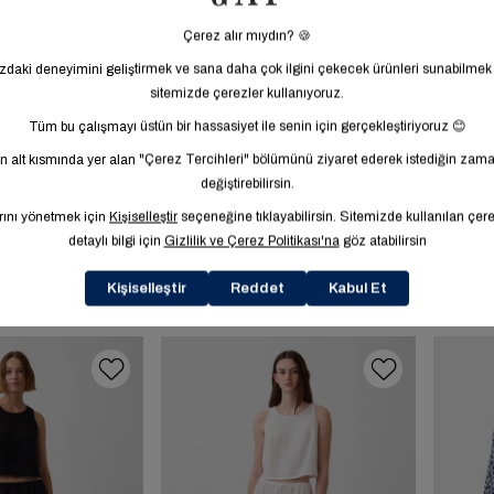
Sale
Sale
5.0
arışımı
Keten Karışımı
2.599,99 TL
1.999,99 TL
%33
ip Etek
Maxi Slip Etek
3.499,95 TL
2.999,95 TL
%52
7
2