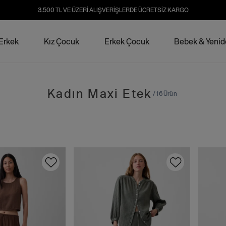
3.500 TL VE ÜZERİ ALIŞVERİŞLERDE ÜCRETSİZ KARGO
Erkek
Kız Çocuk
Erkek Çocuk
Bebek & Yeni
Kadın Maxi Etek
/ 16 Ürün