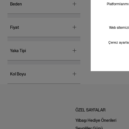
Beden
Pembe
4 Yaş
(1)
Fiyat
1000 tl - 2000 tl
(1)
Yaka Tipi
Shirt Collar
(1)
Kol Boyu
Long Sleeve
(1)
ÖZEL SAYFALAR
Yılbaşı Hediye Önerileri
Sevgililer Günü