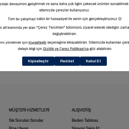
MÜŞTERİ HİZMETLERİ
ALIŞVERİŞ
Sık Sorulan Sorular
Beden Tablosu
Bize Ulaşın
Siparişi Takip Et