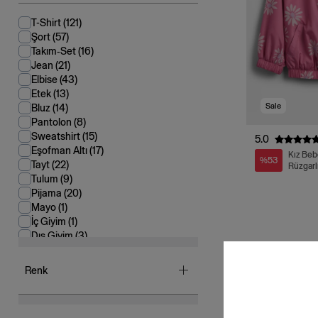
T-Shirt
(121)
Şort
(57)
Takım-Set
(16)
Jean
(21)
Elbise
(43)
Etek
(13)
Sale
Bluz
(14)
Pantolon
(8)
Sweatshirt
(15)
5.0
Eşofman Altı
(17)
Kız Beb
%53
Tayt
(22)
Rüzgarl
Tulum
(9)
Pijama
(20)
Mayo
(1)
İç Giyim
(1)
Dış Giyim
(3)
Kazak
(8)
Hırka
(2)
Renk
Aksesuar
(9)