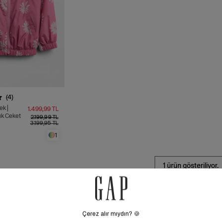
(4)
ek |
1.499,99 TL
ık Ceket
2.199,99 TL
3.199,95 TL
1
1 ürün gösteriliyor.