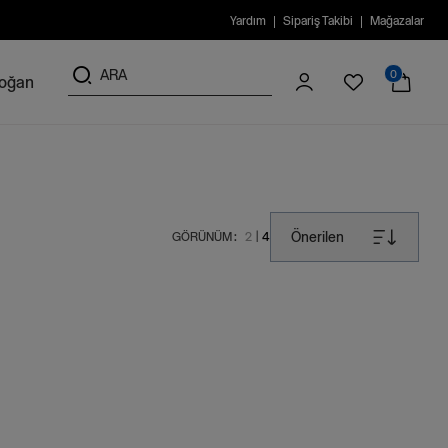
Yardım
Sipariş Takibi
Mağazalar
0
doğan
Önerilen
GÖRÜNÜM :
2
4
|