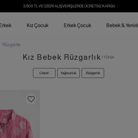
3.500 TL VE ÜZERİ ALIŞVERİŞLERDE ÜCRETSİZ KARGO
Erkek
Kız Çocuk
Erkek Çocuk
Bebek & Yeni
/
Rüzgarlık
Kız Bebek Rüzgarlık
/ 1 Ürün
Ceket
Yağmurluk
Rüzgarlık