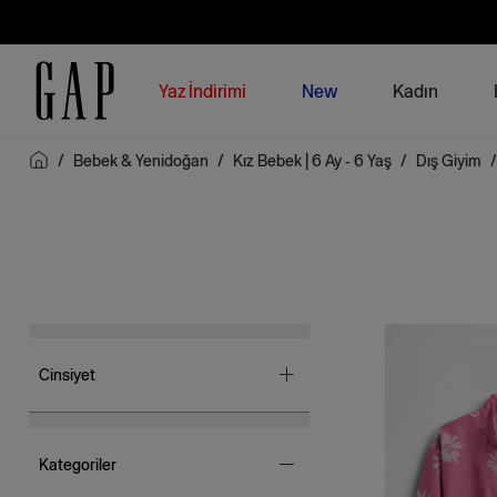
Yaz İndirimi
New
Kadın
/
Bebek & Yenidoğan
/
Kız Bebek | 6 Ay - 6 Yaş
/
Dış Giyim
Cinsiyet
Kız Bebek
(1)
Kategoriler