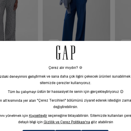
Sale
Sale
Gauze
Örgü Wide-Leg
1.999,99 TL
1.999,99 TL
%33
%37
rtmaçlı
Pantolon
2.399,99 TL
2.999,95 TL
3.699,95 TL
on
2
4