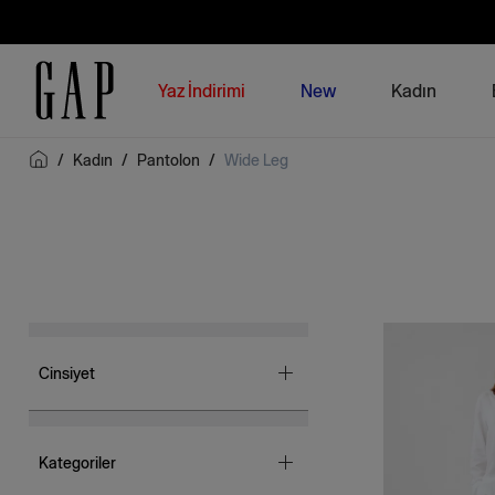
Yaz İndirimi
New
Kadın
/
Kadın
/
Pantolon
/
Wide Leg
Cinsiyet
Kadın
(25)
Kategoriler