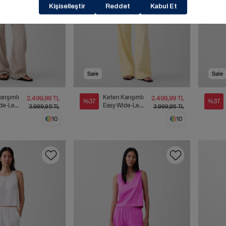
Sale
Sale
arışımlı
Keten Karışımlı
2.499,99 TL
2.499,99 TL
%37
%37
de-Leg
Easy Wide-Leg
3.999,95 TL
3.999,95 TL
n
Pantolon
10
10