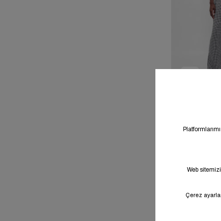
Sale
Pamuk 
%46
Easy Yı
Pantol