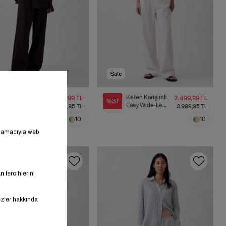
Sale
Keten Karışımlı
Keten Karışımlı
2.499,99 TL
2.499,99 TL
%37
Easy Wide-Leg
Easy Wide-Leg
3.999,95 TL
3.999,95 TL
Pantolon
Pantolon
10
10