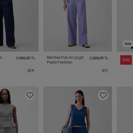
Sale
el
Mid Rise Pull-On Çizgili
3.999,95 TL
2.999,95 TL
%32
Poplin Pantolon
4
1