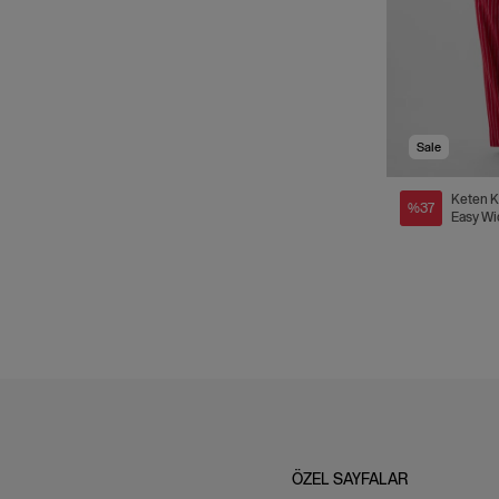
Sale
Keten K
%37
Easy Wi
Pantolo
ÖZEL SAYFALAR