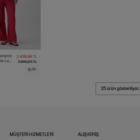
arışımlı
2.499,99 TL
de-Leg
3.999,95 TL
n
10
25 ürün gösteriliyor.
MÜŞTERİ HİZMETLERİ
ALIŞVERİŞ