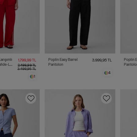
arışımlı
Poplin Easy Barrel
Poplin E
1.799,99 TL
3.999,95 TL
 Wide-Leg
Pantolon
Pantolo
2.499,99 TL
3.499,95 TL
on
4
1