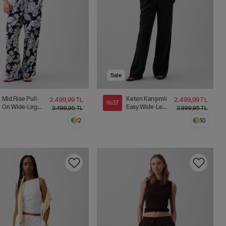
Sale
Mid Rise Pull-
Keten Karışımlı
2.499,99 TL
2.499,99 TL
%37
On Wide-Leg
Easy Wide-Leg
3.499,95 TL
3.999,95 TL
Pantolon
Pantolon
2
10