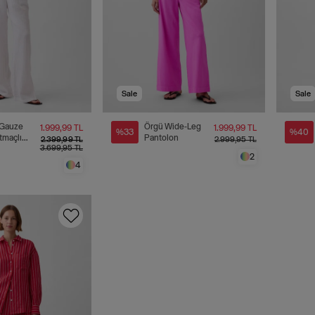
Sale
Sale
Gauze
Örgü Wide-Leg
1.999,99 TL
1.999,99 TL
%33
%40
rtmaçlı
Pantolon
2.399,99 TL
2.999,95 TL
3.699,95 TL
on
2
4