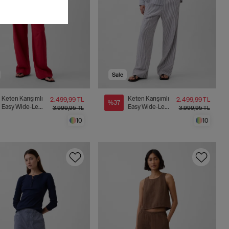
Sale
Keten Karışımlı
Keten Karışımlı
2.499,99 TL
2.499,99 TL
%37
Easy Wide-Leg
Easy Wide-Leg
3.999,95 TL
3.999,95 TL
Pantolon
Pantolon
10
10