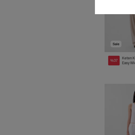
Sale
Keten K
%37
Easy Wi
Pantolo