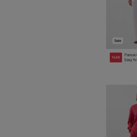
Sale
Pamuk 
%46
Easy Yı
Pantol