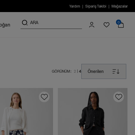
Yardım
Sipariş Takibi
Mağazalar
0
doğan
Önerilen
GÖRÜNÜM :
2
4
|