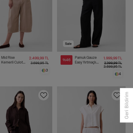
Sale
Mid Rise
Pamuk Gauze
2.499,99 TL
1.999,99 TL
%46
Kemerli Culotte
Easy Yırtmaçlı
3.699,95 TL
2.399,99 TL
3.699,95 TL
Barrel Pantolon
Pantolon
3
4