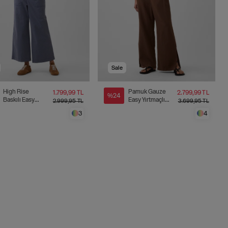
Sale
High Rise
Pamuk Gauze
1.799,99 TL
2.799,99 TL
%24
Baskılı Easy
Easy Yırtmaçlı
2.999,95 TL
3.699,95 TL
Wide-Leg Khaki
Pantolon
3
4
Pantolon