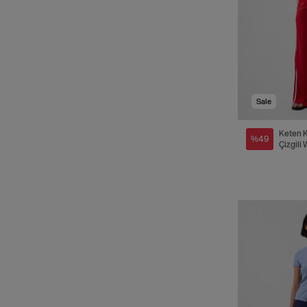
Bej
Sale
Keten K
%49
Çizgili
Pantol