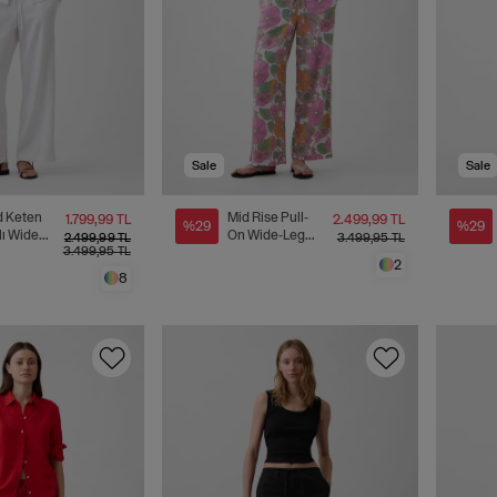
Sale
Sale
d Keten
Mid Rise Pull-
1.799,99 TL
2.499,99 TL
%29
%29
lı Wide-
On Wide-Leg
2.499,99 TL
3.499,95 TL
3.499,95 TL
ntolon
Pantolon
2
8