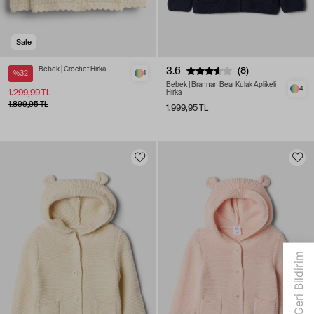
Sale
Bebek | Crochet Hırka
3.6
(8)
%32
1
Bebek | Brannan Bear Kulak Aplikeli
4
1.299,99 TL
Hırka
1.899,95 TL
1.999,95 TL