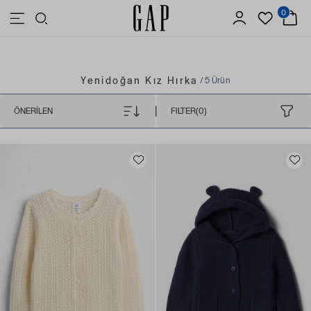
0
3.500 TL VE ÜZERİ ALIŞVERİŞLERDE ÜCRETSİZ KARGO
Yenidoğan Kız Hırka
/ 5 Ürün
|
ÖNERILEN
FILTER(0)