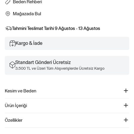
Beden Rehberi
Mağazada Bul
Tahmini Teslimat Tarihi
9 Ağustos - 13 Ağustos
Kargo & İade
Standart Gönderi Ücretsiz
3.500 TL ve Üzeri Tüm Alışverişlerde Ücretsiz Kargo
Kesim ve Beden
Düz, relaxed kesim.
Ürün İçeriği
Kalçanın altında bitiyor.
Çocuklar Relaxed Intarsia Kazak - 790011
Özellikler
Ürün Kodu: 790011
Çocuklar için tasarlanmış bu şık kazak, yumuşak pamuklu dokusu ile konforu ön
Diğer Renkler: %100 Pamuk.
planda tutuyor. Düşük omuz detayları ve balon kol tasarımı, modern bir