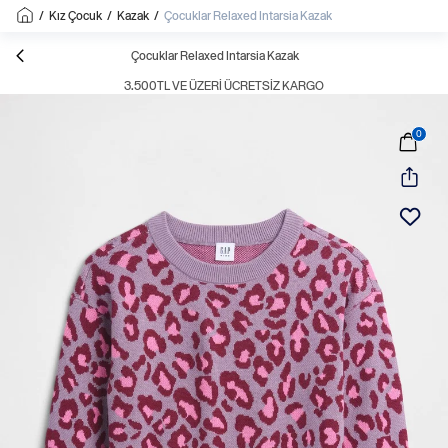
/
Kız Çocuk
/
Kazak
/
Çocuklar Relaxed Intarsia Kazak
Çocuklar Relaxed Intarsia Kazak
3.500TL VE ÜZERI ÜCRETSIZ KARGO
0