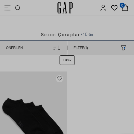
0
3.500 TL VE ÜZERİ ALIŞVERİŞLERDE ÜCRETSİZ KARGO
Sezon Çoraplar
/ 1 Ürün
|
ÖNERILEN
FILTER(1)
Erkek