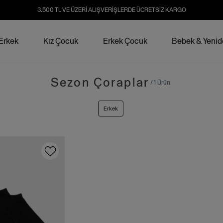
3.500 TL VE ÜZERİ ALIŞVERİŞLERDE ÜCRETSİZ KARGO
Erkek
Kız Çocuk
Erkek Çocuk
Bebek & Yeni
Sezon Çoraplar
/ 1 Ürün
Erkek