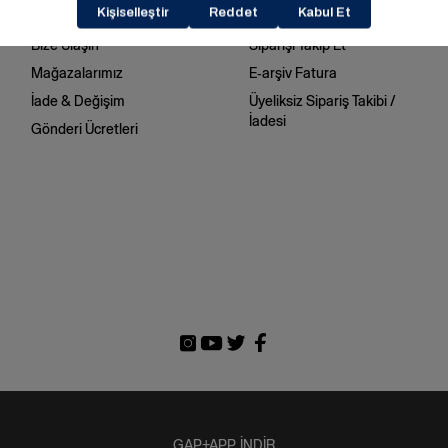
Sık Sorulan Sorular
Beden Tablosu
Bize Ulaşın
Siparişi Takip Et
Mağazalarımız
E-arşiv Fatura
İade & Değişim
Üyeliksiz Sipariş Takibi /
İadesi
Gönderi Ücretleri
GAP+APP İNDİR