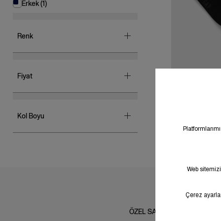
Erkek
(1)
Renk
Fiyat
Basic Ankle 3'lü 
Siyah
1000 tl ve altı
(1)
Kol Boyu
Na
(1)
ÖZEL SAYFALAR