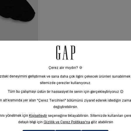
Çorap Seti
799,95 TL
3
1 ürün gösteriliyor.
MÜŞTERİ HİZMETLERİ
ALIŞVERİŞ