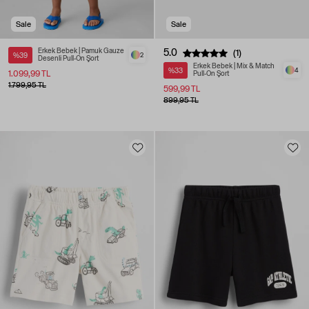
Sale
Sale
Erkek Bebek | Pamuk Gauze
5.0
(1)
%39
2
Desenli Pull-On Şort
Erkek Bebek | Mix & Match
%33
4
1.099,99 TL
Pull-On Şort
1.799,95 TL
599,99 TL
899,95 TL