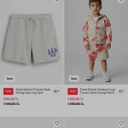
Sale
Sale
Erkek Bebek | Fransız Havlu
Erkek Bebek | Relaxed Logo
%40
3
%20
1
Kumaş Gap Logo Şort
Fransız Havlu Kumaş Pull-On
Şort
899,99 TL
1.199,99 TL
1.499,95 TL
1.499,95 TL