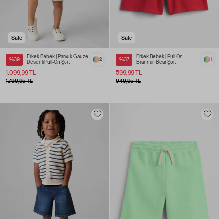
Sale
Sale
Erkek Bebek | Pamuk Gauze
Erkek Bebek | Pull-On
%39
2
%37
1
Desenli Pull-On Şort
Brannan Bear Şort
1.099,99 TL
599,99 TL
1.799,95 TL
949,95 TL