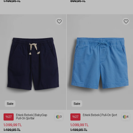
1.499,95 TL
899,95 TL
Sale
Sale
Erkek Bebek | BabyGap
Erkek Bebek | Pull-On Şort
%27
3
%27
4
Pull-On Şortlar
1.099,99 TL
1.099,99 TL
1.499,95 TL
1.499,95 TL