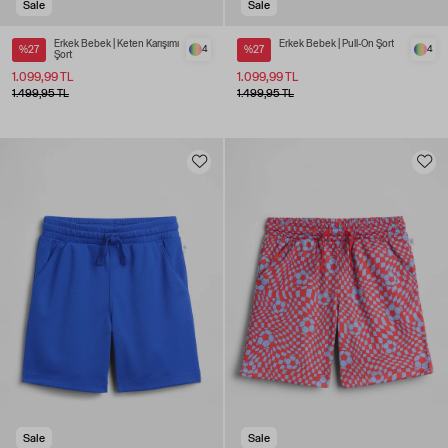
Sale
Sale
Erkek Bebek | Keten Karışımı
Erkek Bebek | Pull-On Şort
%27
4
%27
4
Şort
1.099,99 TL
1.099,99 TL
1.499,95 TL
1.499,95 TL
Sale
Sale