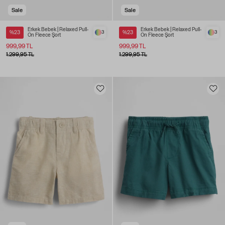
Sale
Sale
Erkek Bebek | Relaxed Pull-
Erkek Bebek | Relaxed Pull-
%23
3
%23
3
On Fleece Şort
On Fleece Şort
999,99 TL
999,99 TL
1.299,95 TL
1.299,95 TL