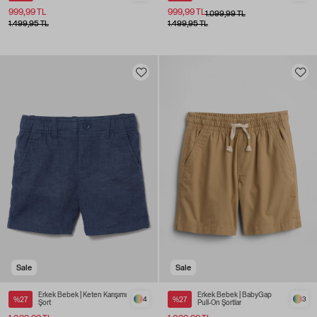
999,99 TL
999,99 TL
1.099,99 TL
1.499,95 TL
1.499,95 TL
Sale
Sale
Erkek Bebek | Keten Karışımı
Erkek Bebek | BabyGap
%27
4
%27
3
Şort
Pull-On Şortlar