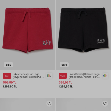
Sale
Sale
Erkek Bebek | Gap Logo
Erkek Bebek | Relaxed Logo
%31
3
%31
1
Havlu Kumaş Relaxed Pull-
Fransız Havlu Kumaş Pull-On
On Şort
Şort
899,99 TL
899,99 TL
1.299,95 TL
1.299,95 TL