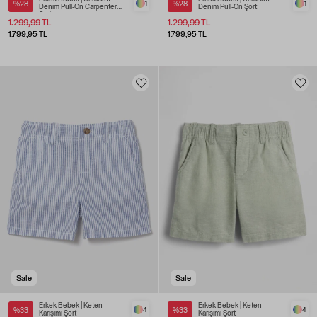
%28
1
%28
1
Denim Pull-On Carpenter
Denim Pull-On Şort
Şort
1.299,99 TL
1.299,99 TL
1.799,95 TL
1.799,95 TL
Sale
Sale
Erkek Bebek | Keten
Erkek Bebek | Keten
%33
4
%33
4
Karışımı Şort
Karışımı Şort