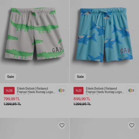
Sale
Sale
Erkek Bebek | Relaxed
Erkek Bebek | Relaxed
%38
3
%31
3
Fransız Havlu Kumaş Logo
Fransız Havlu Kumaş Logo
Pull-On Şort
Pull-On Şort
799,99 TL
899,99 TL
1.299,95 TL
1.299,95 TL