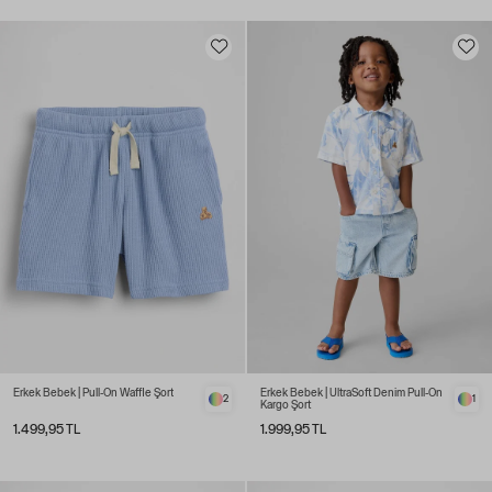
Erkek Bebek | Pull-On Waffle Şort
Erkek Bebek | UltraSoft Denim Pull-On
2
1
Kargo Şort
1.499,95 TL
1.999,95 TL