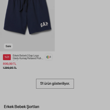
Sale
Erkek Bebek | Gap Logo
%31
3
Havlu Kumaş Relaxed Pull-
On Şort
899,99 TL
1.299,95 TL
51 ürün gösteriliyor.
Erkek Bebek Şortları