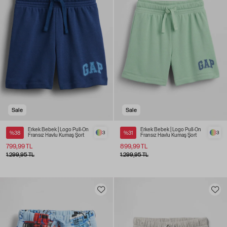
Sale
Sale
Erkek Bebek | Logo Pull-On
Erkek Bebek | Logo Pull-On
%38
3
%31
3
Fransız Havlu Kumaş Şort
Fransız Havlu Kumaş Şort
799,99 TL
899,99 TL
1.299,95 TL
1.299,95 TL