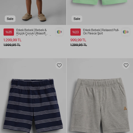
Sale
Sale
Erkek Bebek | Bebek &
Erkek Bebek | Relaxed Pull-
%35
1
%23
3
Küçük Çocuk Ultrasoft
On Fleece Şort
Denim Pull-On Baggy Şortlar
1.299,99 TL
999,99 TL
1.999,95 TL
1.299,95 TL