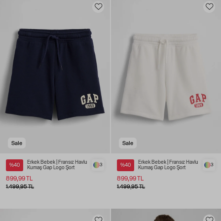
Sale
Sale
Erkek Bebek | Fransız Havlu
Erkek Bebek | Fransız Havlu
%40
3
%40
3
Kumaş Gap Logo Şort
Kumaş Gap Logo Şort
899,99 TL
899,99 TL
1.499,95 TL
1.499,95 TL