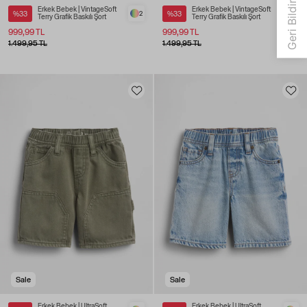
Erkek Bebek | VintageSoft
Erkek Bebek | VintageSoft
%33
2
%33
2
Terry Grafik Baskılı Şort
Terry Grafik Baskılı Şort
999,99 TL
999,99 TL
1.499,95 TL
1.499,95 TL
Sale
Sale
Erkek Bebek | UltraSoft
Erkek Bebek | UltraSoft