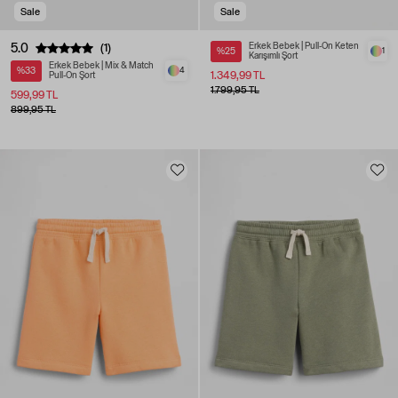
Sale
Sale
5.0
Erkek Bebek | Pull-On Keten
(1)
%25
1
Karışımlı Şort
Erkek Bebek | Mix & Match
%33
4
1.349,99 TL
Pull-On Şort
1.799,95 TL
599,99 TL
899,95 TL