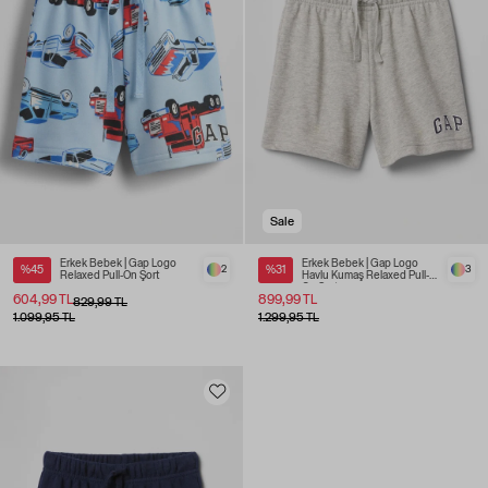
Sale
Erkek Bebek | Gap Logo
Erkek Bebek | Gap Logo
%45
2
%31
3
Relaxed Pull-On Şort
Havlu Kumaş Relaxed Pull-
On Şort
604,99 TL
899,99 TL
829,99 TL
1.099,95 TL
1.299,95 TL