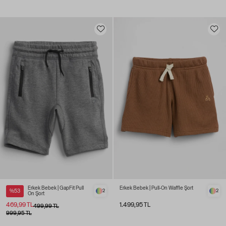
Erkek Bebek | GapFit Pull
Erkek Bebek | Pull-On Waffle Şort
%53
2
2
On Şort
469,99 TL
1.499,95 TL
499,99 TL
999,95 TL