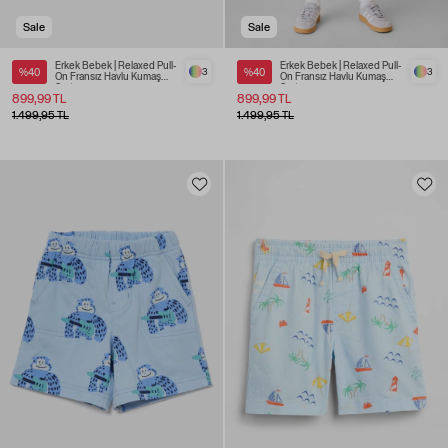
Sale
Sale
Erkek Bebek | Relaxed Pull-
Erkek Bebek | Relaxed Pull-
%40
3
%40
3
On Fransız Havlu Kumaş
On Fransız Havlu Kumaş
Şort
Şort
899,99 TL
899,99 TL
1.499,95 TL
1.499,95 TL