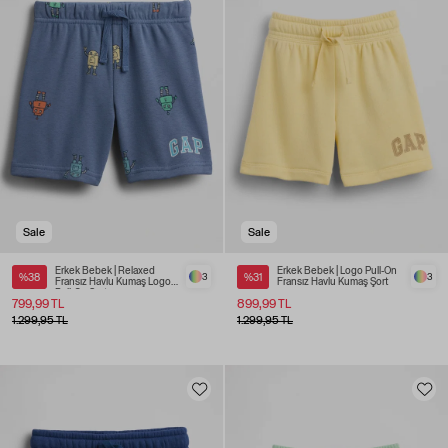
Sale
Sale
Erkek Bebek | Relaxed
Erkek Bebek | Logo Pull-On
%38
3
%31
3
Fransız Havlu Kumaş Logo
Fransız Havlu Kumaş Şort
Pull-On Şort
799,99 TL
899,99 TL
1.299,95 TL
1.299,95 TL