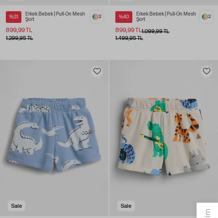
Erkek Bebek | Pull-On Mesh
Erkek Bebek | Pull-On Mesh
%31
2
%40
2
Şort
Şort
899,99 TL
899,99 TL
1.099,99 TL
1.299,95 TL
1.499,95 TL
Sale
Sale