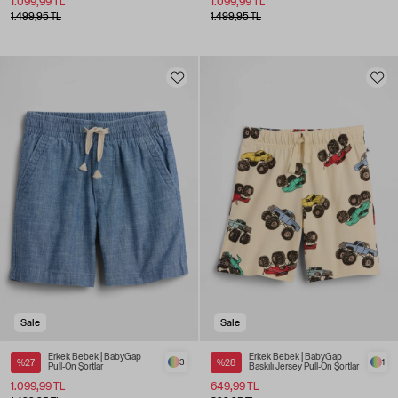
1.099,99 TL
1.099,99 TL
1.499,95 TL
1.499,95 TL
Sale
Sale
Erkek Bebek | BabyGap
Erkek Bebek | BabyGap
%27
3
%28
1
Pull-On Şortlar
Baskılı Jersey Pull-On Şortlar
1.099,99 TL
649,99 TL