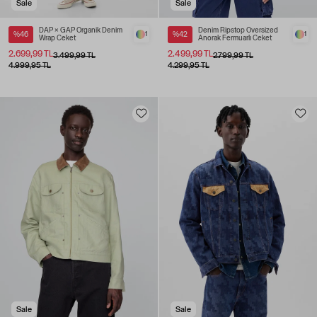
Sale
Sale
DAP × GAP Organik Denim
Denim Ripstop Oversized
%46
1
%42
1
Wrap Ceket
Anorak Fermuarlı Ceket
2.699,99 TL
2.499,99 TL
3.499,99 TL
2.799,99 TL
4.999,95 TL
4.299,95 TL
Sale
Sale