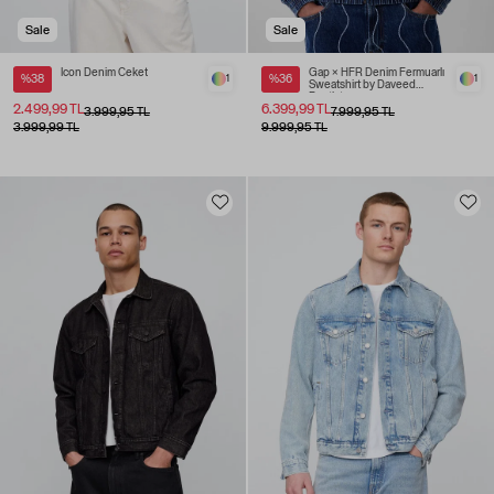
Sale
Sale
Icon Denim Ceket
Gap × HFR Denim Fermuarlı
%38
1
%36
1
Sweatshirt by Daveed
Baptiste
2.499,99 TL
6.399,99 TL
3.999,95 TL
7.999,95 TL
3.999,99 TL
9.999,95 TL