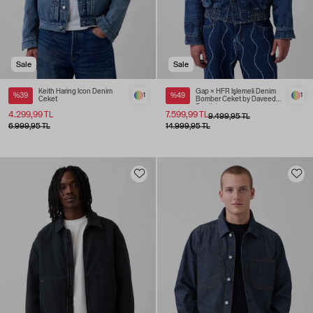
Sale
Sale
Keith Haring Icon Denim
Gap × HFR İşlemeli Denim
%39
1
%49
1
Ceket
Bomber Ceket by Daveed
Baptiste
4.299,99 TL
7.599,99 TL
9.499,95 TL
6.999,95 TL
14.999,95 TL