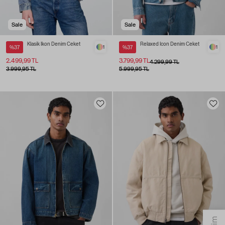
Sale
Sale
Klasik İkon Denim Ceket
Relaxed Icon Denim Ceket
%37
1
%37
1
2.499,99 TL
3.799,99 TL
4.299,99 TL
3.999,95 TL
5.999,95 TL