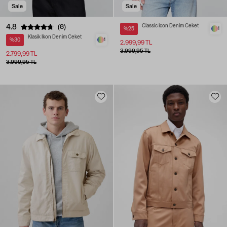
Sale
Sale
4.8
Classic Icon Denim Ceket
(8)
%25
1
Klasik İkon Denim Ceket
%30
1
2.999,99 TL
3.999,95 TL
2.799,99 TL
3.999,95 TL