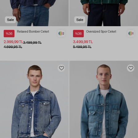
Sale
Sale
Relaxed Bomber Ceket
Oversized Spor Ceket
%36
2
%36
1
2.999,99 TL
3.499,99 TL
3.499,99 TL
4.699,95 TL
5.499,95 TL