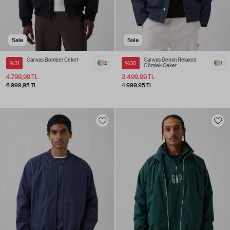
Sale
Sale
Canvas Bomber Ceket
Canvas Denim Relaxed
%31
2
%30
1
Gömlek Ceket
4.799,99 TL
3.499,99 TL
6.999,95 TL
4.999,95 TL