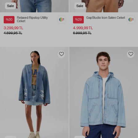
Sale
Sale
Relaxed Ripstop Utility
GapStudio Icon Saten Ceket
%30
1
%29
1
Ceket
3.299,99 TL
4.999,99 TL
4.699,95 TL
6.999,95 TL