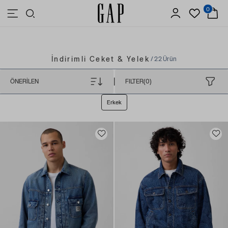
0
3.500 TL VE ÜZERİ ALIŞVERİŞLERDE ÜCRETSİZ KARGO
İndirimli Ceket & Yelek
/ 22 Ürün
|
ÖNERILEN
FILTER(0)
Erkek