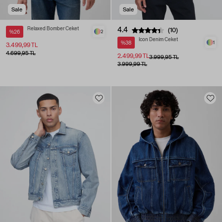
Sale
Sale
Relaxed Bomber Ceket
4.4
(10)
%26
2
Icon Denim Ceket
%38
1
3.499,99 TL
4.699,95 TL
2.499,99 TL
3.999,95 TL
3.999,99 TL