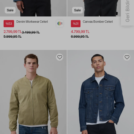
Sale
Sale
Denim Workwear Ceket
Canvas Bomber Ceket
%53
1
%31
2
2.799,99 TL
4.799,99 TL
3.499,99 TL
5.999,95 TL
6.999,95 TL