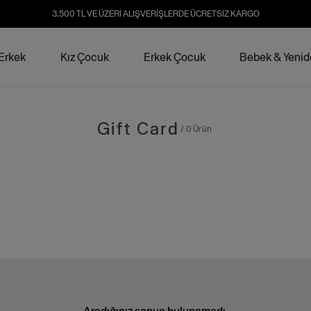
3.500 TL VE ÜZERİ ALIŞVERİŞLERDE ÜCRETSİZ KARGO
Erkek
Kız Çocuk
Erkek Çocuk
Bebek & Yeni
Gift Card
/ 0 Ürün