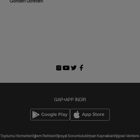
Gönderi Ücretleri
GAP+APP İNDİR
i Toplumu Hizmetleri
İşlem Rehberi
Sosyal Sorumluluk
İnsan Kaynakları
Kişisel Verilere