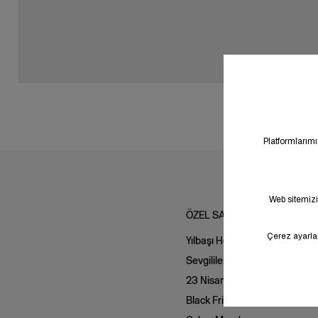
Erkek Çocuk
(581)
Bebek
(755)
Yenidoğan
(151)
Pet Ürünleri
(6)
ÖZEL SAYFALAR
Yılbaşı Hediye Önerileri
Sevgililer Günü
23 Nisan
Black Friday