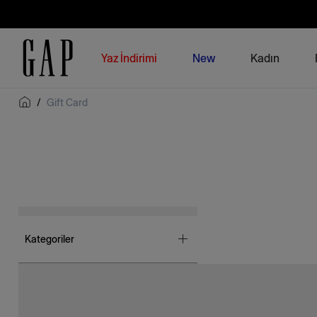
Yaz İndirimi
New
Kadın
/
Gift Card
Kategoriler
Kadın
(1354)
Erkek
(782)
Kız Çocuk
(784)