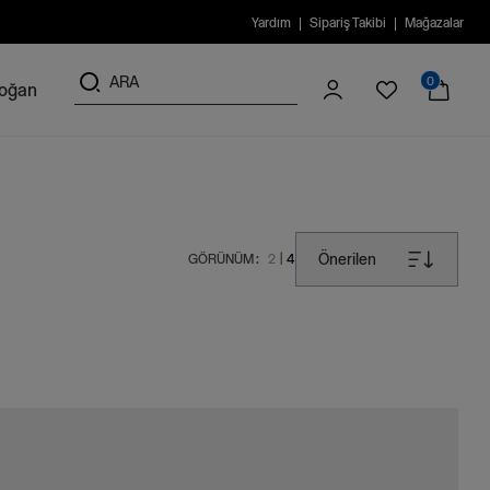
Yardım
Sipariş Takibi
Mağazalar
0
doğan
Önerilen
GÖRÜNÜM :
2
4
|