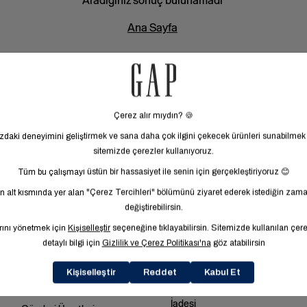
Aradığınız sonuç bulunamadı
Ana Sayfa
0 ürün gösteriliyor.
MÜŞTERİ HİZMETLERİ
ALIŞVERİŞ
Sık Sorulan Sorular
Beden Tablosu
Bize Ulaşın
Siparişi Takip Et
Mağazalarımız
E-arşiv Fatura
İade & Değişim
Üyeliksiz Sipariş Takibi /
İadesi