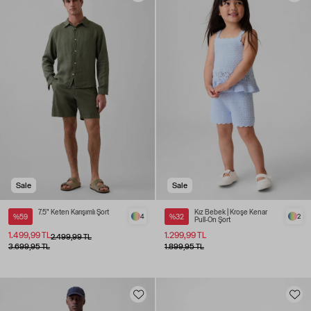
Sale
Sale
7.5" Keten Karışımlı Şort
Kız Bebek | Kroşe Kenar
%59
4
%32
2
Pull-On Şort
1.499,99 TL
1.299,99 TL
2.499,99 TL
3.699,95 TL
1.899,95 TL