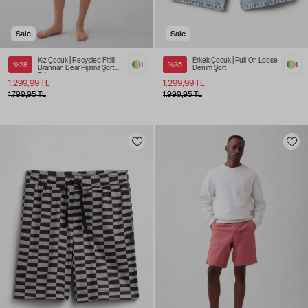
Sale
Sale
Kız Çocuk | Recycled Fitilli
Erkek Çocuk | Pull-On Loose
%28
1
%35
1
Brannan Bear Pijama Şort
Denim Şort
Takım
1.299,99 TL
1.299,99 TL
1.799,95 TL
1.999,95 TL