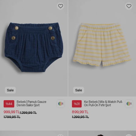
Sale
Sale
Bebek | Pamuk Gauze
Kız Bebek | Mix & Match Pull-
%44
1
%31
1
Denim Sailor Şort
On Pull-On Fırfır Şort
999,99 TL
899,99 TL
1.299,99 TL
1.799,95 TL
1.299,95 TL