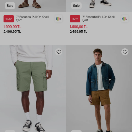
Sale
Sale
7" Essential Pull-On Khaki
7" Essential Pull-On Khaki
%32
7
%32
7
Şort
Şort
1.699,99 TL
1.699,99 TL
2.499,95 TL
2.499,95 TL