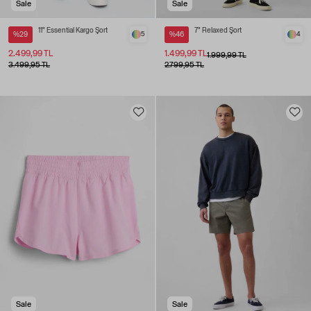
Sale
Sale
11" Essential Kargo Şort
7" Relaxed Şort
%29
5
%46
4
2.499,99 TL
1.499,99 TL
1.999,99 TL
3.499,95 TL
2.799,95 TL
Sale
Sale