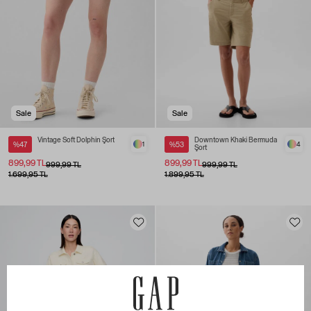
Sale
Sale
Vintage Soft Dolphin Şort
Downtown Khaki Bermuda
%47
1
%53
4
Şort
899,99 TL
899,99 TL
999,99 TL
999,99 TL
1.699,95 TL
1.899,95 TL