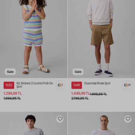
Sale
Sale
Kız Bebek | Crochet Pull-On
Essential Khaki Şort
%32
1
%46
21
Şort
1.299,99 TL
1.499,99 TL
1.999,99 TL
1.899,95 TL
2.799,95 TL