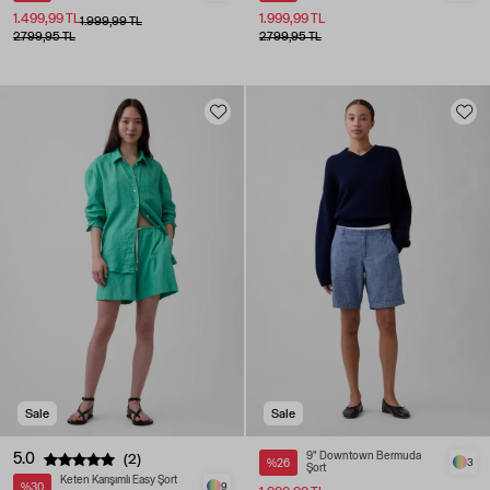
1.499,99 TL
1.999,99 TL
1.999,99 TL
2.799,95 TL
2.799,95 TL
Sale
Sale
5.0
9" Downtown Bermuda
(2)
%26
3
Şort
Keten Karışımlı Easy Şort
%30
9