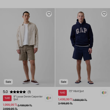
Sale
Sale
5.0
7.5" Hibrit Şort
(1)
%40
2
9" Loose Denim Carpenter
%46
3
1.499,99 TL
Şort
1.699,99 TL
2.499,95 TL
1.999,99 TL
2.499,99 TL
3.699,95 TL