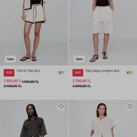
Sale
Sale
Pull-On Triko Şort
Easy Kargo Longline Şort
%36
1
%30
2
1.599,99 TL
2.799,99 TL
1.799,99 TL
2.499,95 TL
3.999,95 TL