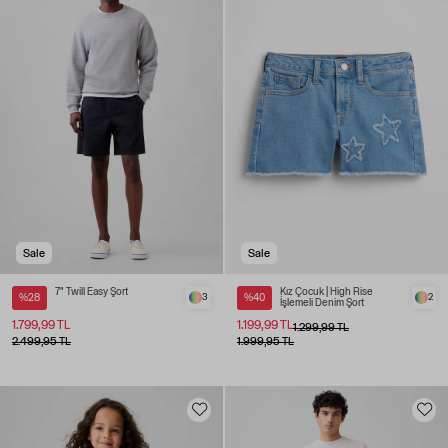
Sale
Sale
7" Twill Easy Şort
Kız Çocuk | High Rise
%28
3
%40
2
İşlemeli Denim Şort
1.799,99 TL
1.199,99 TL
1.299,99 TL
2.499,95 TL
1.999,95 TL