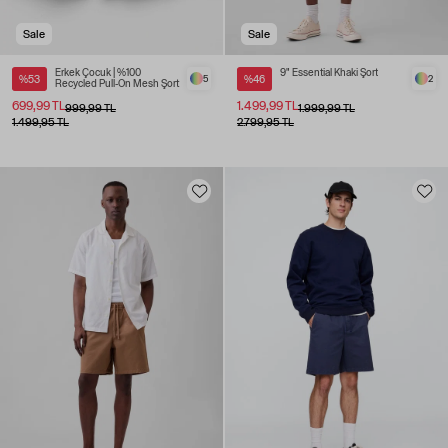
Sale
Sale
Erkek Çocuk | %100
9" Essential Khaki Şort
%53
5
%46
2
Recycled Pull-On Mesh Şort
699,99 TL
1.499,99 TL
999,99 TL
1.999,99 TL
1.499,95 TL
2.799,95 TL