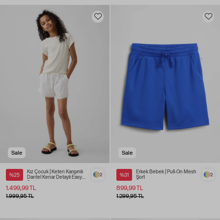
Sale
Sale
Kız Çocuk | Keten Karışımlı
Erkek Bebek | Pull-On Mesh
%25
2
%31
2
Dantel Kenar Detaylı Easy
Şort
Şort
1.499,99 TL
899,99 TL
1.999,95 TL
1.299,95 TL