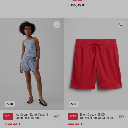
2.499,99 TL
3.499,95 TL
Sale
Sale
Kız Çocuk | Keten Karışımlı
Erkek Çocuk | %100
%25
2
%33
5
Gingham Easy Şort
Recycled Pull-On Mesh Şort
1.499,99 TL
999,99 TL