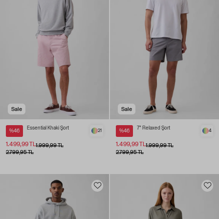
Sale
Sale
Essential Khaki Şort
7" Relaxed Şort
%46
21
%46
4
1.499,99 TL
1.499,99 TL
1.999,99 TL
1.999,99 TL
2.799,95 TL
2.799,95 TL