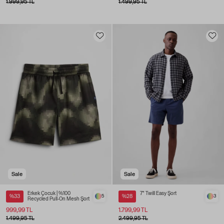
1.999,95 TL
1.499,95 TL
Sale
Sale
Erkek Çocuk | %100
7" Twill Easy Şort
%33
5
%28
3
Recycled Pull-On Mesh Şort
999,99 TL
1.799,99 TL
1.499,95 TL
2.499,95 TL