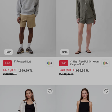
Sale
Sale
7" Relaxed Şort
4" High Rise Pull-On Keten
%46
4
%46
10
Karışımlı Şort
1.499,99 TL
1.499,99 TL
1.999,99 TL
1.999,99 TL
2.799,95 TL
2.799,95 TL