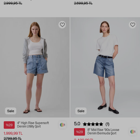
2.999,95 TL
2.699,95 TL
Sale
Sale
4" High Rise Supersoft
5.0
(1)
%29
1
Denim Utility Şort
8" Mid Rise '90s Loose
%29
1
1.999,99 TL
Denim Bermuda Şort
2.799,95 TL