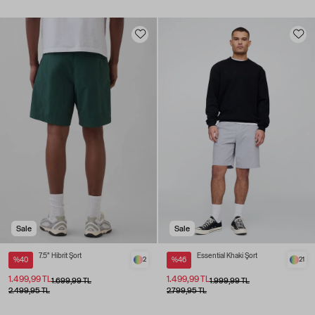
Sale
Sale
7.5" Hibrit Şort
Essential Khaki Şort
%40
2
%46
21
1.499,99 TL
1.499,99 TL
1.699,99 TL
1.999,99 TL
2.499,95 TL
2.799,95 TL