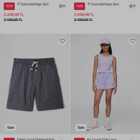
11" Essential Kargo Şort
11" Essential Kargo Şort
%29
5
%29
5
2.499,99 TL
2.499,99 TL
3.499,95 TL
3.499,95 TL
Sale
Sale
Erkek Çocuk | Relaxed Pull-
Kız Çocuk | Gap Logo