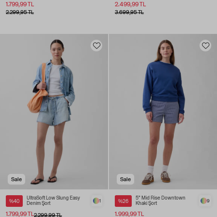
1.799,99 TL
2.499,99 TL
2.299,95 TL
3.699,95 TL
Sale
Sale
UltraSoft Low Slung Easy
5" Mid Rise Downtown
%40
1
%26
9
Denim Şort
Khaki Şort
1.799,99 TL
1.999,99 TL
2.299,99 TL