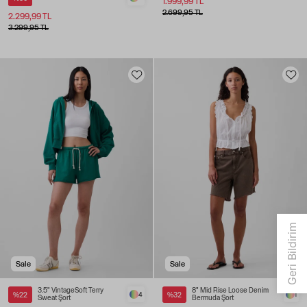
1.999,99 TL
2.699,95 TL
2.299,99 TL
3.299,95 TL
Sale
Sale
3.5" VintageSoft Terry
8" Mid Rise Loose Denim
%22
4
%32
1
Sweat Şort
Bermuda Şort