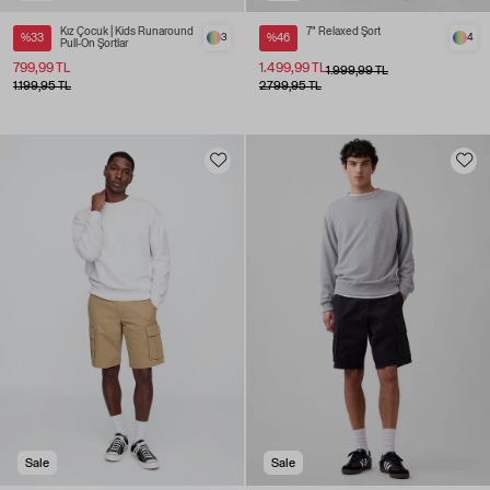
Kız Çocuk | Kids Runaround
7" Relaxed Şort
%33
3
%46
4
Pull-On Şortlar
799,99 TL
1.499,99 TL
1.999,99 TL
1.199,95 TL
2.799,95 TL
Sale
Sale