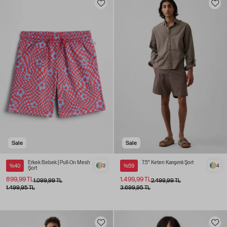
Sale
Sale
Erkek Bebek | Pull-On Mesh
7.5" Keten Karışımlı Şort
%40
2
%59
4
Şort
899,99 TL
1.499,99 TL
1.099,99 TL
2.499,99 TL
1.499,95 TL
3.699,95 TL