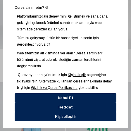
Sale
Sale
11" Mid Rise Fransız Havlu
9" Mid Rise Denim Bermuda
%33
2
%47
1
Kumaş Denim Uzun Şort
Şort
1.999,99 TL
999,99 TL
2.399,99 TL
1.299,99 TL
2.999,95 TL
1.899,95 TL