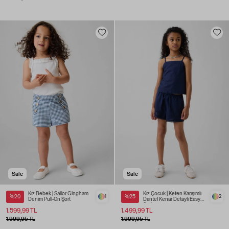
Sale
Sale
Kız Bebek | Sailor Gingham
Kız Çocuk | Keten Karışımlı
%20
1
%25
2
Denim Pull-On Şort
Dantel Kenar Detaylı Easy
Şort
1.599,99 TL
1.499,99 TL
1.999,95 TL
1.999,95 TL