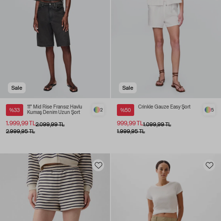
Sale
Sale
11" Mid Rise Fransız Havlu
Crinkle Gauze Easy Şort
%33
2
%50
5
Kumaş Denim Uzun Şort
1.999,99 TL
999,99 TL
2.099,99 TL
1.099,99 TL
2.999,95 TL
1.999,95 TL