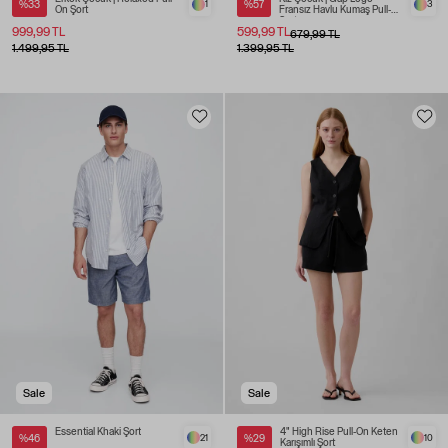
%33
1
%57
3
On Şort
Fransız Havlu Kumaş Pull-On
Şort
999,99 TL
599,99 TL
679,99 TL
1.499,95 TL
1.399,95 TL
Sale
Sale
Essential Khaki Şort
4" High Rise Pull-On Keten
%46
21
%29
10
Karışımlı Şort