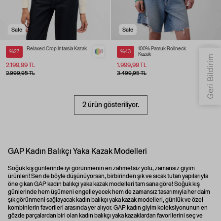
Sale
Sale
Relaxed Crop Intarsia Kazak
100% Pamuk Rollneck
%27
1
%43
4
Kazak
2.199,99 TL
1.999,99 TL
2.999,95 TL
3.499,95 TL
2 ürün gösteriliyor.
GAP Kadın Balıkçı Yaka Kazak Modelleri
Soğuk kış günlerinde iyi görünmenin en zahmetsiz yolu, zamansız giyim
ürünleri! Sen de böyle düşünüyorsan, birbirinden şık ve sıcak tutan yapılarıyla
öne çıkan GAP kadın balıkçı yaka kazak modelleri tam sana göre! Soğuk kış
günlerinde hem üşümeni engelleyecek hem de zamansız tasarımıyla her daim
şık görünmeni sağlayacak kadın balıkçı yaka kazak modelleri, günlük ve özel
kombinlerin favorileri arasında yer alıyor. GAP
kadın giyim
koleksiyonunun en
gözde parçalardan biri olan kadın balıkçı yaka kazaklardan favorilerini seç ve