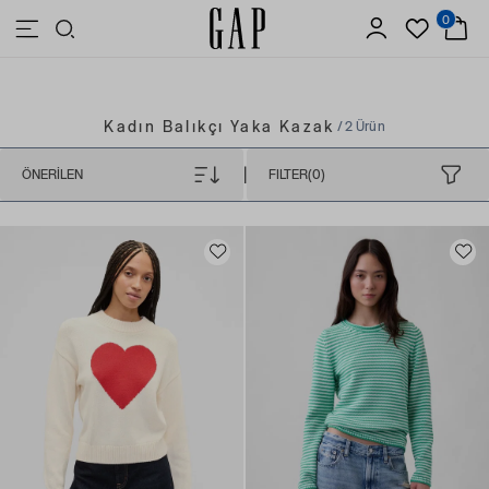
0
3.500 TL VE ÜZERİ ALIŞVERİŞLERDE ÜCRETSİZ KARGO
Kadın Balıkçı Yaka Kazak
/ 2 Ürün
|
ÖNERILEN
FILTER(0)