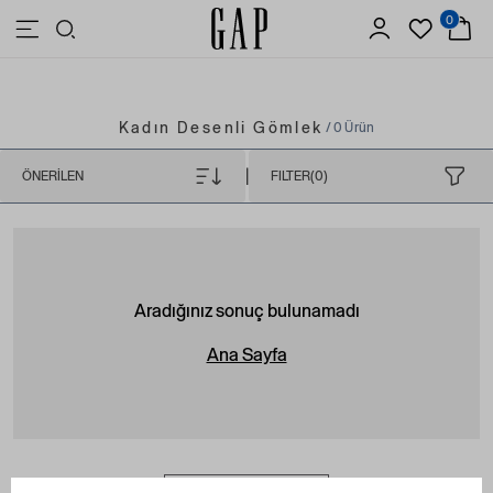
0
3.500 TL VE ÜZERİ ALIŞVERİŞLERDE ÜCRETSİZ KARGO
Kadın Desenli Gömlek
/ 0 Ürün
|
ÖNERILEN
FILTER(0)
Aradığınız sonuç bulunamadı
Ana Sayfa