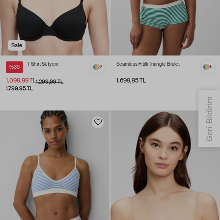
Sale
T-Shirt Sütyeni
Seamless Fitilli Triangle Bralet
%39
2
6
1.099,99 TL
1.699,95 TL
1.299,99 TL
1.799,95 TL