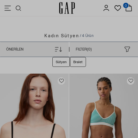
0
3.500 TL VE ÜZERİ ALIŞVERİŞLERDE ÜCRETSİZ KARGO
Kadın Sütyen
/ 4 Ürün
|
ÖNERILEN
FILTER(0)
Sütyen
Bralet
M
(2)
Xl
(1)