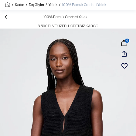
/
Kadın
/
Dış Giyim
/
Yelek
/
100% Pamuk Crochet Yelek
100% Pamuk Crochet Yelek
3.500TL VE ÜZERI ÜCRETSIZ KARGO
0