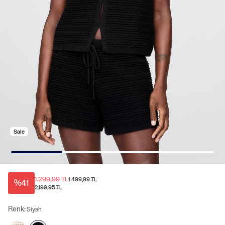
Sale
1.299,99 TL
1.499,99 TL
%41
2.199,95 TL
Renk:
Siyah