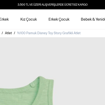
3.500 TL VE ÜZERİ ALIŞVERİŞLERDE ÜCRETSİZ KARGO
Erkek
Kız Çocuk
Erkek Çocuk
Bebek & Yeni
/
Atlet
/
%100 Pamuk Disney Toy Story Grafikli Atlet