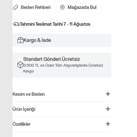
Beden Rehberi
Mağazada Bul
Tahmini Teslimat Tarihi
7 - 11 Ağustos
Kargo & İade
Standart Gönderi Ücretsiz
3.500 TL ve Üzeri Tüm Alışverişlerde Ücretsiz
Kargo
Kesim ve Beden
Düz ve rahat kesim Kalça hizasında.
Ürün İçeriği
%100 Pamuk Disney Toy Story Grafikli Atlet - 667204
Özellikler
Ürün Kodu: 667204
%100 Pamuk Makinede yıkanabilir İthal edilmiştir.
Bu karakterler her günü daha da özel kılıyor.