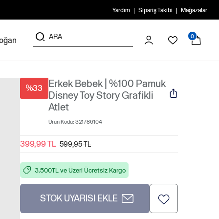
Yardım
Sipariş Takibi
Mağazalar
0
doğan
Erkek Bebek | %100 Pamuk
%33
Disney Toy Story Grafikli
Atlet
Ürün Kodu:
321786104
399,99 TL
599,95 TL
3.500TL ve Üzeri Ücretsiz Kargo
STOK UYARISI EKLE