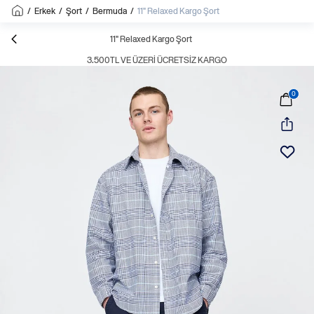
/
Erkek
/
Şort
/
Bermuda
/
11" Relaxed Kargo Şort
11" Relaxed Kargo Şort
3.500TL VE ÜZERI ÜCRETSIZ KARGO
0