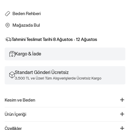
Beden Rehberi
Mağazada Bul
Tahmini Teslimat Tarihi
8 Ağustos - 12 Ağustos
Kargo & İade
Standart Gönderi Ücretsiz
3.500 TL ve Üzeri Tüm Alışverişlerde Ücretsiz Kargo
Kesim ve Beden
Rahat kesim Orta yükseklikte .Manken Gap bedeni olarak 28 giyiyor. Modellerin
Ürün İçeriği
boyu 6′1″–6′2″ (185 cm–188 cm), bel çevresi 31″ (79 cm), iç bacak boyu ise 32–
33″ (81 cm–84 cm) olup, Gap bedeni olarak 32 x 32 giyiyorlar.
11" Relaxed Kargo Şort - 880822
Özellikler
Ürün Kodu: 880822