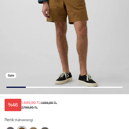
Sale
1.499,99 TL
1.999,99 TL
%46
2.799,95 TL
Renk:
Kahverengi