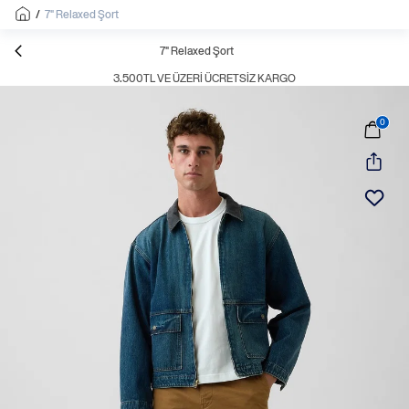
/
7" Relaxed Şort
7" Relaxed Şort
3.500TL VE ÜZERI ÜCRETSIZ KARGO
0