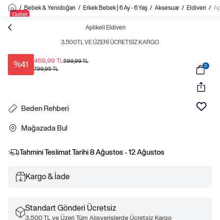
/
Bebek & Yenidoğan
/
Erkek Bebek | 6 Ay - 6 Yaş
/
Aksesuar
/
Eldiven
/
Ap
Outlet
Aplikeli Eldiven
3.500TL VE ÜZERI ÜCRETSIZ KARGO
469,99 TL
599,99 TL
%41
0
799,95 TL
Beden Rehberi
Mağazada Bul
Tahmini Teslimat Tarihi
8 Ağustos - 12 Ağustos
Kargo & İade
Standart Gönderi Ücretsiz
3.500 TL ve Üzeri Tüm Alışverişlerde Ücretsiz Kargo