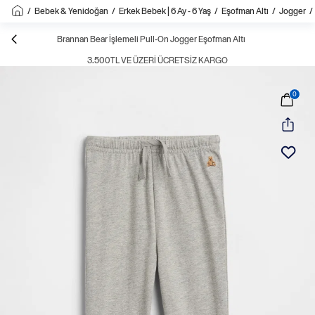
/
Bebek & Yenidoğan
/
Erkek Bebek | 6 Ay - 6 Yaş
/
Eşofman Altı
/
Jogger
Brannan Bear İşlemeli Pull-On Jogger Eşofman Altı
3.500TL VE ÜZERI ÜCRETSIZ KARGO
0