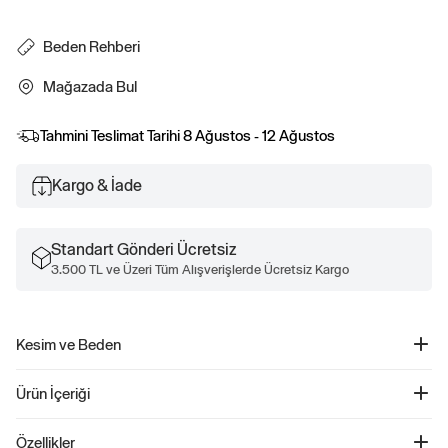
Beden Rehberi
Mağazada Bul
Tahmini Teslimat Tarihi
8 Ağustos - 12 Ağustos
Kargo & İade
Standart Gönderi Ücretsiz
3.500 TL ve Üzeri Tüm Alışverişlerde Ücretsiz Kargo
Kesim ve Beden
Kolay giyilen bel Kalça ve bacakta dar
Ürün İçeriği
Brannan Bear İşlemeli Pull-On Jogger Eşofman Altı - 857773
Özellikler
Ürün Kodu: 857773