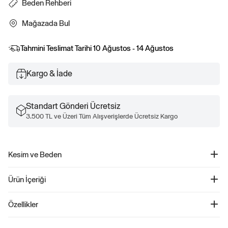
Beden Rehberi
Mağazada Bul
Tahmini Teslimat Tarihi
10 Ağustos - 14 Ağustos
Kargo & İade
Standart Gönderi Ücretsiz
3.500 TL ve Üzeri Tüm Alışverişlerde Ücretsiz Kargo
Kesim ve Beden
Rahat kesim.
Ürün İçeriği
Kalça ortasında bitiyor.
Legginglerle uyumlu uzunluk.
Disney Oversized Grafik T-Shirt - 760728
Özellikler
Ürün Kodu: 760728
Çocuklar için tasarlanmış bu şık T-Shirt, yumuşak jersey knit kumaşıyla hem
60% Polyester, 40% Pamuk.
konforlu hem de şık bir seçenek sunuyor. Dropped shoulder ve kısa kolları