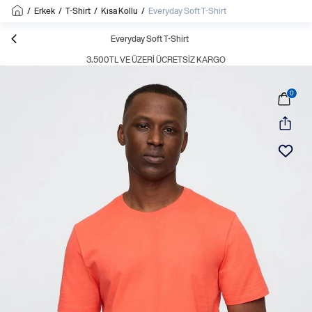
/
Erkek
/
T-Shirt
/
Kısa Kollu
/
Everyday Soft T-Shirt
Everyday Soft T-Shirt
3.500TL VE ÜZERI ÜCRETSIZ KARGO
0