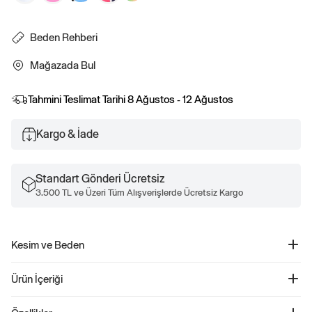
Beden Rehberi
Mağazada Bul
Tahmini Teslimat Tarihi
8 Ağustos - 12 Ağustos
Kargo & İade
Standart Gönderi Ücretsiz
3.500 TL ve Üzeri Tüm Alışverişlerde Ücretsiz Kargo
Kesim ve Beden
Kolay giyilebilir. Rahat kesim Daha fazla uyum ve beden bilgisi için Beden
Ürün İçeriği
Kılavuzumuza göz atın.
Gap Logo Fermuarlı Fransız Havlu Kumaş Sweatshirt - 885587