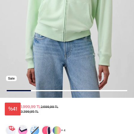
Sale
1.999,99 TL
2.699,99 TL
%41
3.399,95 TL
+
4