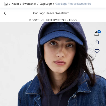
/
Kadın
/
Sweatshirt
/
Gap Logo
/
Gap Logo Fleece Sweatshirt
Gap Logo Fleece Sweatshirt
3.500TL VE ÜZERI ÜCRETSIZ KARGO
0