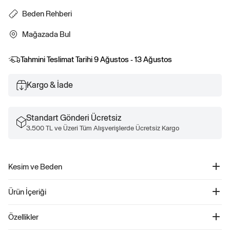
Beden Rehberi
Mağazada Bul
Tahmini Teslimat Tarihi
9 Ağustos - 13 Ağustos
Kargo & İade
Standart Gönderi Ücretsiz
3.500 TL ve Üzeri Tüm Alışverişlerde Ücretsiz Kargo
Kesim ve Beden
Kolay giyilebilir.
Ürün İçeriği
Rahat kesim.
Gap Logo Fleece Sweatshirt - 463506
Özellikler
Ürün Kodu: 463506
Bu sweatshirt, yumuşak ve konforlu polar kumaşıyla öne çıkıyor. Bileklerde