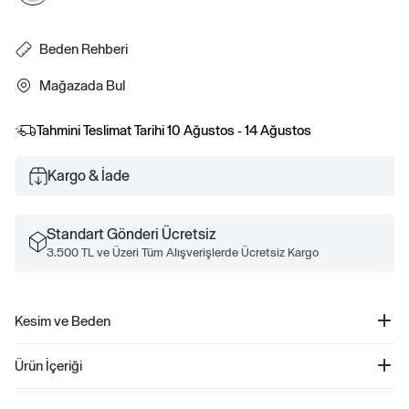
Beden Rehberi
Mağazada Bul
Tahmini Teslimat Tarihi
10 Ağustos - 14 Ağustos
Kargo & İade
Standart Gönderi Ücretsiz
3.500 TL ve Üzeri Tüm Alışverişlerde Ücretsiz Kargo
Kesim ve Beden
Daha fazla uyum ve beden bilgisi için Beden Kılavuzumuza göz atın.
Ürün İçeriği
Gap Logo Oval Kalem Kutusu - 12852