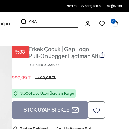
Yardım
Sipariş Takibi
Mağazalar
0
doğan
Erkek Çocuk | Gap Logo
%33
Pull-On Jogger Eşofman Altı
Ürün Kodu:
323310160
999,99 TL
1.499,95 TL
3.500TL ve Üzeri Ücretsiz Kargo
STOK UYARISI EKLE
Beden Rehberi
Mağazada Bul