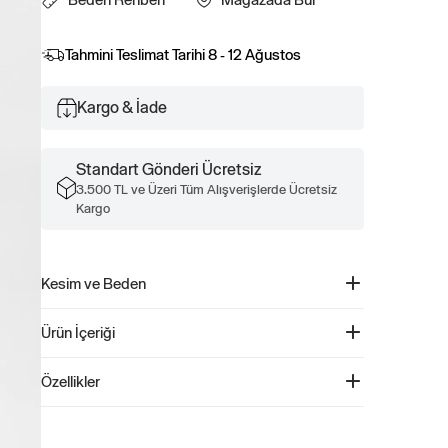
Tahmini Teslimat Tarihi
8 - 12 Ağustos
Kargo & İade
Standart Gönderi Ücretsiz
3.500 TL ve Üzeri Tüm Alışverişlerde Ücretsiz
Kargo
Kesim ve Beden
Kolay pull-on bel.
Ürün İçeriği
Kalça ve uylukta dar kesim.
Gap Logo Pull-On Jogger Eşofman Altı - 839729
Özellikler
Ürün Kodu: 839729
Bu eşofman altı, %21 Geri Dönüştürülmüş polyester ile
79% Pamuk, 21% Geri Dönüştürülmüş Polyester.
üretilmiştir. İşlenmemiş malzemelere kıyasla geri
Makinede yıkanabilir.
dönüştürülmüş malzemelerin kullanımı, kaynak kullanımını