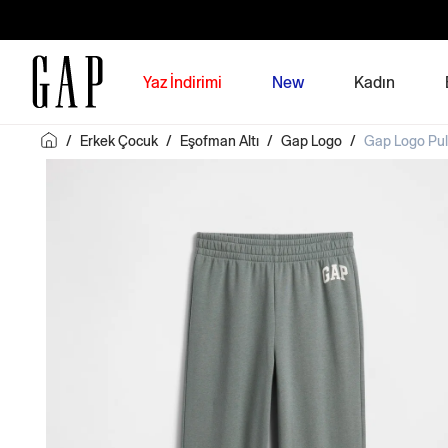
Yaz İndirimi
New
Kadın
/
Erkek Çocuk
/
Eşofman Altı
/
Gap Logo
/
Gap Logo Pul