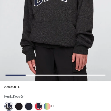
2.399,95 TL
Renk:
Koyu Gri
+
1