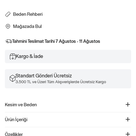
Beden Rehberi
Mağazada Bul
Tahmini Teslimat Tarihi
7 Ağustos - 11 Ağustos
Kargo & İade
Standart Gönderi Ücretsiz
3.500 TL ve Üzeri Tüm Alışverişlerde Ücretsiz Kargo
Kesim ve Beden
Düz, relaxed kesim.
Ürün İçeriği
Kalçanın altında bitiyor.
Gap Logo Relaxed Havlu Kumaş Sweatshirt - 743959
Özellikler
Ürün Kodu: 743959