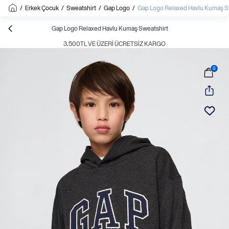
/
Erkek Çocuk
/
Sweatshirt
/
Gap Logo
/
Gap Logo Relaxed Havlu Kumaş S
Gap Logo Relaxed Havlu Kumaş Sweatshirt
3.500TL VE ÜZERI ÜCRETSIZ KARGO
0