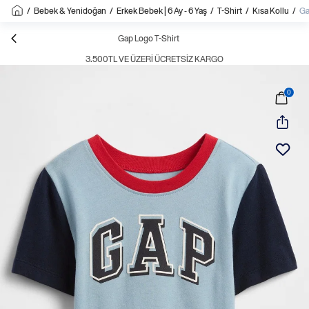
/
Bebek & Yenidoğan
/
Erkek Bebek | 6 Ay - 6 Yaş
/
T-Shirt
/
Kısa Kollu
/
Ga
Gap Logo T-Shirt
3.500TL VE ÜZERI ÜCRETSIZ KARGO
0