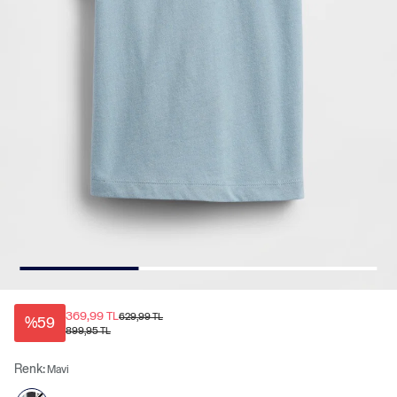
369,99 TL
629,99 TL
%59
899,95 TL
Renk:
Mavi